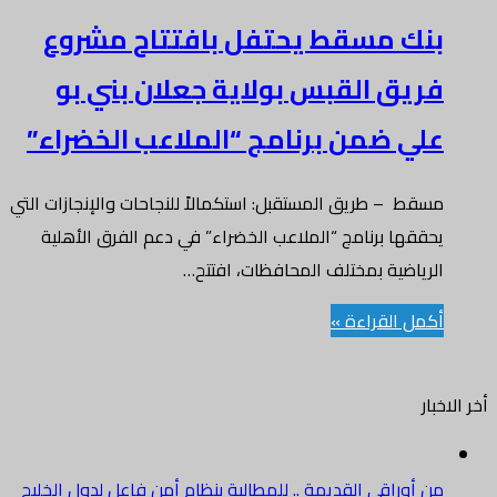
بنك مسقط يحتفل بافتتاح مشروع
فريق القبس بولاية جعلان بني بو
علي ضمن برنامج “الملاعب الخضراء”
مسقط – طريق المستقبل: استكمالاً للنجاحات والإنجازات التي
يحققها برنامج “الملاعب الخضراء” في دعم الفرق الأهلية
الرياضية بمختلف المحافظات، افتتح…
أكمل القراءة »
أخر الاخبار
من أوراقي القديمة .. للمطالبة بنظام أمن فاعل لدول الخليج