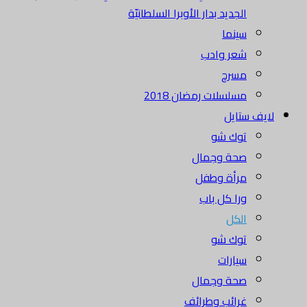
الجديد بدار الأوبرا السلطانيّة
سينما
شعر وادب
مسرح
مسلسلات رمضان 2018
لايف ستايل
توك شو
صحة وجمال
مرأة وطفل
ورا كل باب
الكل
توك شو
سيارات
صحة وجمال
غرائب وطرائف