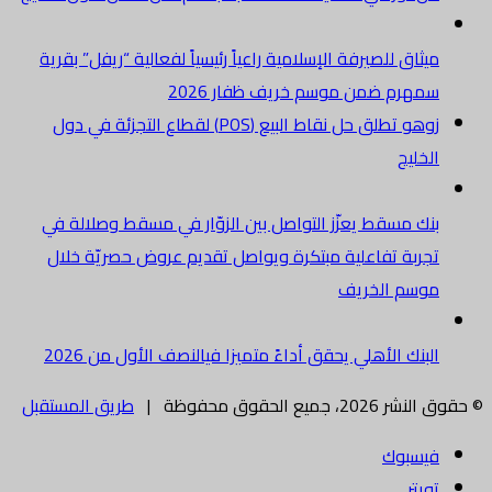
ميثاق للصيرفة الإسلامية راعياً رئيسياً لفعالية “ريفل” بقرية
سمهرم ضمن موسم خريف ظفار 2026
زوهو تطلق حل نقاط البيع (POS) لقطاع التجزئة في دول
الخليج
بنك مسقط يعزّز التواصل بين الزوّار في مسقط وصلالة في
تجربة تفاعلية مبتكرة ويواصل تقديم عروض حصريّة خلال
موسم الخريف
البنك الأهلي يحقق أداءً متميزا فيالنصف الأول من 2026
© حقوق النشر 2026، جميع الحقوق محفوظة |
طريق المستقبل
فيسبوك
تويتر