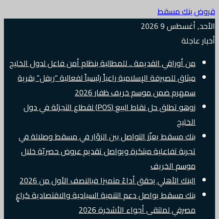
قروض بنك مسقط
الأحد, أغسطس 9 2026
أخبار عاجلة
من أوراقي القديمة .. للمطالبة بنظام أمن فاعل لدول الخليج
ميثاق للصيرفة الإسلامية راعياً رئيسياً لفعالية “ريفل” بقرية
سمهرم ضمن موسم خريف ظفار 2026
زوهو تطلق حل نقاط البيع (POS) لقطاع التجزئة في دول
الخليج
بنك مسقط يعزّز التواصل بين الزوّار في مسقط وصلالة في
تجربة تفاعلية مبتكرة ويواصل تقديم عروض حصريّة خلال
موسم الخريف
البنك الأهلي يحقق أداءً متميزا فيالنصف الأول من 2026
بنك مسقط يواصل دعم التنمية السياحية والاقتصادية كراعٍ
مصرفي لملتقى أجواء الأشخرة 2026