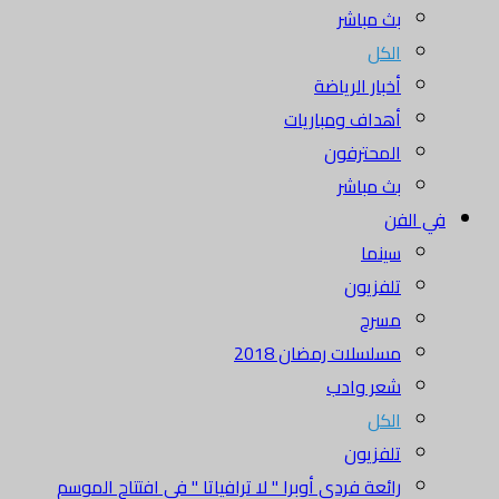
بث مباشر
الكل
أخبار الرياضة
أهداف ومباريات
المحترفون
بث مباشر
في الفن
سينما
تلفزيون
مسرح
مسلسلات رمضان 2018
شعر وادب
الكل
تلفزيون
رائعة فردي أوبرا " لا ترافياتا " في افتتاح الموسم