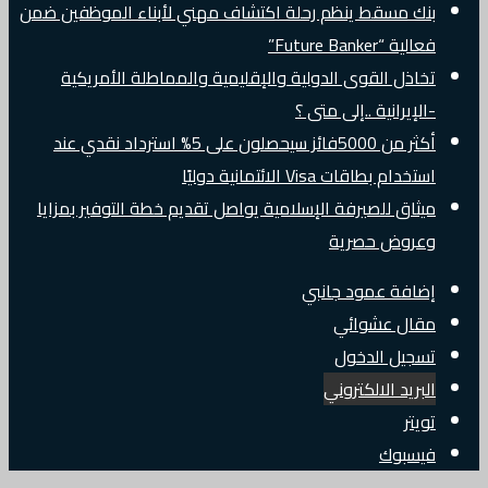
بنك مسقط ينظم رحلة اكتشاف مهني لأبناء الموظفين ضمن
فعالية “Future Banker”
تخاذل القوى الدولية والإقليمية والمماطلة الأمريكية
-الإيرانية ..إلى متى ؟
أكثر من 5000فائز سيحصلون على 5% استرداد نقدي عند
استخدام بطاقات Visa الائتمانية دوليًا
ميثاق للصيرفة الإسلامية يواصل تقديم خطة التوفير بمزايا
وعروض حصرية
إضافة عمود جانبي
مقال عشوائي
تسجيل الدخول
البريد الالكتروني
تويتر
فيسبوك