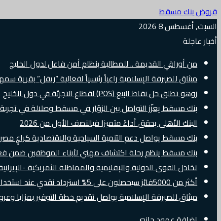
قروض بنك مسقط
السبت, أغسطس 8 2026
أخبار عاجلة
من أوراقي القديمة .. للمطالبة بنظام أمن فاعل لدول الخليج
ميثاق للصيرفة الإسلامية راعياً رئيسياً لفعالية “ريفل” بقرية سم
زوهو تطلق حل نقاط البيع (POS) لقطاع التجزئة في دول الخليج
بنك مسقط يعزّز التواصل بين الزوّار في مسقط وصلالة في تجرب
البنك الأهلي يحقق أداءً متميزا فيالنصف الأول من 2026
بنك مسقط يواصل دعم التنمية السياحية والاقتصادية كراعٍ مصرفي 
بنك مسقط ينظم رحلة اكتشاف مهني لأبناء الموظفين ضمن فعالية “e Banker
تخاذل القوى الدولية والإقليمية والمماطلة الأمريكية -الإيرانية 
أكثر من 5000فائز سيحصلون على 5% استرداد نقدي عند استخدام بطاقات Visa الائتمانية دوليًا
ميثاق للصيرفة الإسلامية يواصل تقديم خطة التوفير بمزايا وع
إضافة عمود جانبي