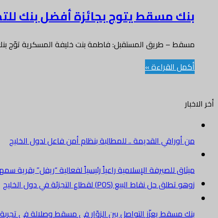
بنك مسقط يتوج بجائزة أفضل بنك للتمو
مسقط – طريق المستقبل: فاطمة بنت خليفة المسكرية توّج بنك 
أكمل القراءة »
أخر الاخبار
من أوراقي القديمة .. للمطالبة بنظام أمن فاعل لدول الخليج
ميثاق للصيرفة الإسلامية راعياً رئيسياً لفعالية “ريفل” بقرية سم
زوهو تطلق حل نقاط البيع (POS) لقطاع التجزئة في دول الخليج
بنك مسقط يعزّز التواصل بين الزوّار في مسقط وصلالة في تجرب