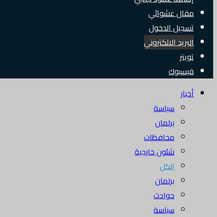
مقال عشوائي
تسجيل الدخول
البريد الالكتروني
تويتر
فيسبوك
أخبار
سياسة
برلمان
محافظات
شئون خارجية
الكل
برلمان
حوادث
سياسة