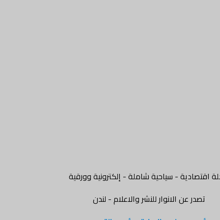
ة اقتصادية - سياحية شاملة - إلكترونية وورقية
تصدر عن الانوار للنشر والاعلام - لندن