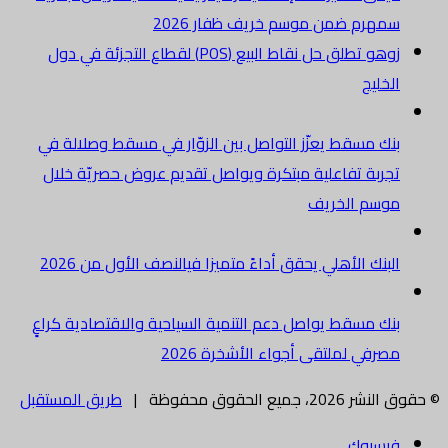
سمهرم ضمن موسم خريف ظفار 2026
زوهو تطلق حل نقاط البيع (POS) لقطاع التجزئة في دول
الخليج
بنك مسقط يعزّز التواصل بين الزوّار في مسقط وصلالة في
تجربة تفاعلية مبتكرة ويواصل تقديم عروض حصريّة خلال
موسم الخريف
البنك الأهلي يحقق أداءً متميزا فيالنصف الأول من 2026
بنك مسقط يواصل دعم التنمية السياحية والاقتصادية كراعٍ
مصرفي لملتقى أجواء الأشخرة 2026
© حقوق النشر 2026، جميع الحقوق محفوظة |
طريق المستقبل
فيسبوك