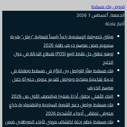
قروض بنك مسقط
الجمعة, أغسطس 7 2026
أخبار عاجلة
ميثاق للصيرفة الإسلامية راعياً رئيسياً لفعالية “ريفل” بقرية
سمهرم ضمن موسم خريف ظفار 2026
زوهو تطلق حل نقاط البيع (POS) لقطاع التجزئة في دول
الخليج
بنك مسقط يعزّز التواصل بين الزوّار في مسقط وصلالة في
تجربة تفاعلية مبتكرة ويواصل تقديم عروض حصريّة خلال
موسم الخريف
البنك الأهلي يحقق أداءً متميزا فيالنصف الأول من 2026
بنك مسقط يواصل دعم التنمية السياحية والاقتصادية كراعٍ
مصرفي لملتقى أجواء الأشخرة 2026
بنك مسقط ينظم رحلة اكتشاف مهني لأبناء الموظفين ضمن