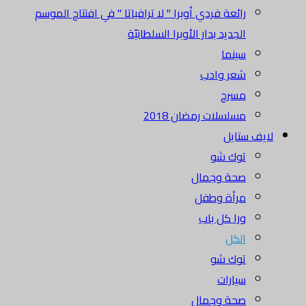
رائعة فردي أوبرا " لا ترافياتا " في افتتاح الموسم
الجديد بدار الأوبرا السلطانيّة
سينما
شعر وادب
مسرح
مسلسلات رمضان 2018
لايف ستايل
توك شو
صحة وجمال
مرأة وطفل
ورا كل باب
الكل
توك شو
سيارات
صحة وجمال