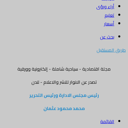
أراء ورؤى
تعليم
أسعار
بحث عن
طريق المستقبل
مجلة اقتصادية - سياحية شاملة - إلكترونية وورقية
تصدر عن الانوار للنشر والاعلام - لندن
رئيس مجلس الادارة ورئيس التحرير
محمد محمود عثمان
القائمة