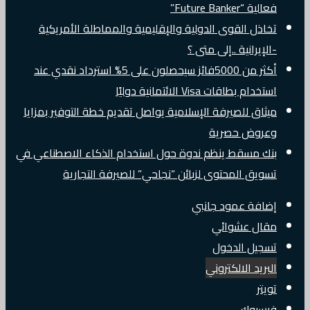
فعالية “Future Banker”
تخاذل القوى الدولية والإقليمية والمماطلة الأمريكية
-الإيرانية ..إلى متى ؟
أكثر من 5000فائز سيحصلون على 5% استرداد نقدي عند
استخدام بطاقات Visa الائتمانية دوليًا
ميثاق للصيرفة الإسلامية يواصل تقديم خطة التوفير بمزايا
وعروض حصرية
بنك مسقط ينظم ندوة حول استخدام الذكاء الاصطناعي في
تسويق المحتوى لزبائن “نجاحي” للصيرفة التجارية
إضافة عمود جانبي
مقال عشوائي
تسجيل الدخول
البريد الالكتروني
تويتر
فيسبوك