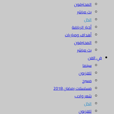
المحترفون
بث مباشر
الكل
أخبار الرياضة
أهداف ومباريات
المحترفون
بث مباشر
في الفن
سينما
تلفزيون
مسرح
مسلسلات رمضان 2018
شعر وادب
الكل
تلفزيون