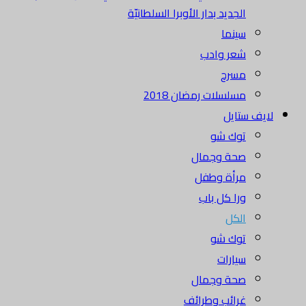
الجديد بدار الأوبرا السلطانيّة
سينما
شعر وادب
مسرح
مسلسلات رمضان 2018
لايف ستايل
توك شو
صحة وجمال
مرأة وطفل
ورا كل باب
الكل
توك شو
سيارات
صحة وجمال
غرائب وطرائف