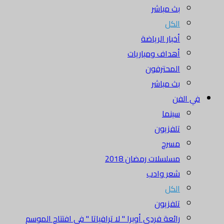
بث مباشر
الكل
أخبار الرياضة
أهداف ومباريات
المحترفون
بث مباشر
في الفن
سينما
تلفزيون
مسرح
مسلسلات رمضان 2018
شعر وادب
الكل
تلفزيون
رائعة فردي أوبرا " لا ترافياتا " في افتتاح الموسم