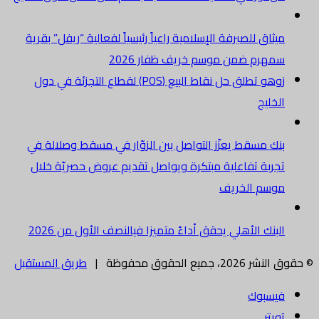
ميثاق للصيرفة الإسلامية راعياً رئيسياً لفعالية “ريفل” بقرية
سمهرم ضمن موسم خريف ظفار 2026
زوهو تطلق حل نقاط البيع (POS) لقطاع التجزئة في دول
الخليج
بنك مسقط يعزّز التواصل بين الزوّار في مسقط وصلالة في
تجربة تفاعلية مبتكرة ويواصل تقديم عروض حصريّة خلال
موسم الخريف
البنك الأهلي يحقق أداءً متميزا فيالنصف الأول من 2026
© حقوق النشر 2026، جميع الحقوق محفوظة |
طريق المستقبل
فيسبوك
تويتر