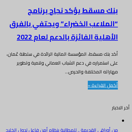
بنك مسقط يؤكد نجاح برنامج
“الملاعب الخضراء” ويحتفي بالفرق
الأهلية الفائزة بالدعم لعام 2022
أكد بنك مسقط، المؤسسة المالية الرائدة في سلطنة عُمان،
على استمراره في دعم الشباب العماني وتنمية وتطوير
مهاراته المختلفة والحرص…
أكمل القراءة »
أخر الاخبار
من أوراقي القديمة .. للمطالبة بنظام أمن فاعل لدول الخليج