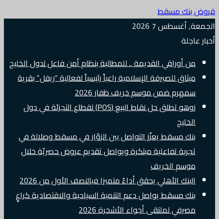
قروض بنك مسقط
الجمعة, أغسطس 7 2026
أخبار عاجلة
من أوراقي القديمة .. للمطالبة بنظام أمن فاعل لدول الخليج
ميثاق للصيرفة الإسلامية راعياً رئيسياً لفعالية “ريفل” بقرية
سمهرم ضمن موسم خريف ظفار 2026
زوهو تطلق حل نقاط البيع (POS) لقطاع التجزئة في دول
الخليج
بنك مسقط يعزّز التواصل بين الزوّار في مسقط وصلالة في
تجربة تفاعلية مبتكرة ويواصل تقديم عروض حصريّة خلال
موسم الخريف
البنك الأهلي يحقق أداءً متميزا فيالنصف الأول من 2026
بنك مسقط يواصل دعم التنمية السياحية والاقتصادية كراعٍ
مصرفي لملتقى أجواء الأشخرة 2026