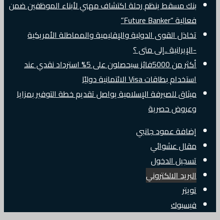
بنك مسقط ينظم رحلة اكتشاف مهني لأبناء الموظفين ضمن
فعالية “Future Banker”
تخاذل القوى الدولية والإقليمية والمماطلة الأمريكية
-الإيرانية ..إلى متى ؟
أكثر من 5000فائز سيحصلون على 5% استرداد نقدي عند
استخدام بطاقات Visa الائتمانية دوليًا
ميثاق للصيرفة الإسلامية يواصل تقديم خطة التوفير بمزايا
وعروض حصرية
إضافة عمود جانبي
مقال عشوائي
تسجيل الدخول
البريد الالكتروني
تويتر
فيسبوك