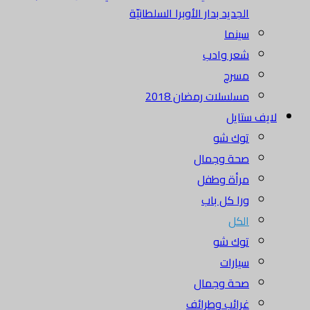
الجديد بدار الأوبرا السلطانيّة
سينما
شعر وادب
مسرح
مسلسلات رمضان 2018
لايف ستايل
توك شو
صحة وجمال
مرأة وطفل
ورا كل باب
الكل
توك شو
سيارات
صحة وجمال
غرائب وطرائف