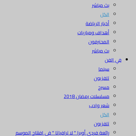
بث مباشر
الكل
أخبار الرياضة
أهداف ومباريات
المحترفون
بث مباشر
في الفن
سينما
تلفزيون
مسرح
مسلسلات رمضان 2018
شعر وادب
الكل
تلفزيون
رائعة فردي أوبرا " لا ترافياتا " في افتتاح الموسم