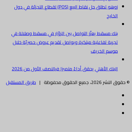
زوهو تطلق حل نقاط البيع (POS) لقطاع التجزئة في دول
الخليج
بنك مسقط يعزّز التواصل بين الزوّار في مسقط وصلالة في
تجربة تفاعلية مبتكرة ويواصل تقديم عروض حصريّة خلال
موسم الخريف
البنك الأهلي يحقق أداءً متميزا فيالنصف الأول من 2026
© حقوق النشر 2026، جميع الحقوق محفوظة |
طريق المستقبل
فيسبوك
تويتر
البريد
الالكتروني
زر