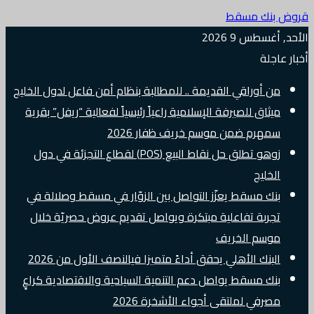
قروض بنك مسقط
الأحد, أغسطس 9 2026
أخبار عاجلة
من أوراقي القديمة .. للمطالبة بنظام أمن فاعل لدول الخليج
ميثاق للصيرفة الإسلامية راعياً رئيسياً لفعالية “ريفل” بقرية
سمهرم ضمن موسم خريف ظفار 2026
زوهو تطلق حل نقاط البيع (POS) لقطاع التجزئة في دول
الخليج
بنك مسقط يعزّز التواصل بين الزوّار في مسقط وصلالة في
تجربة تفاعلية مبتكرة ويواصل تقديم عروض حصريّة خلال
موسم الخريف
البنك الأهلي يحقق أداءً متميزا فيالنصف الأول من 2026
بنك مسقط يواصل دعم التنمية السياحية والاقتصادية كراعٍ
مصرفي لملتقى أجواء الأشخرة 2026