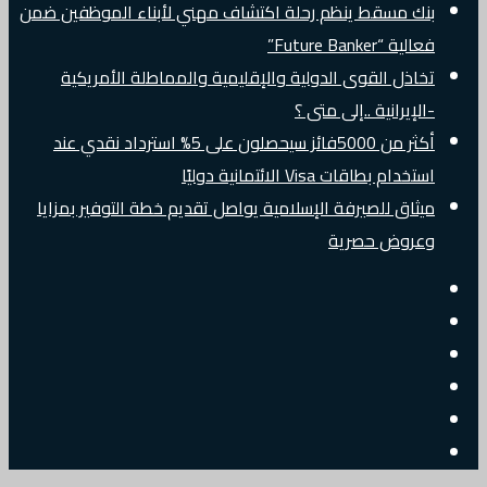
بنك مسقط ينظم رحلة اكتشاف مهني لأبناء الموظفين ضمن
فعالية “Future Banker”
تخاذل القوى الدولية والإقليمية والمماطلة الأمريكية
-الإيرانية ..إلى متى ؟
أكثر من 5000فائز سيحصلون على 5% استرداد نقدي عند
استخدام بطاقات Visa الائتمانية دوليًا
ميثاق للصيرفة الإسلامية يواصل تقديم خطة التوفير بمزايا
وعروض حصرية
إضافة
مقال
عمود
جانبي
تسجيل
عشوائي
البريد
الدخول
تويتر
الالكتروني
فيسبوك