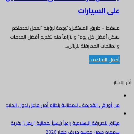
على السيارات
مسقط – طريق المستقبل: ترجمة لرؤيته “نعمل لخدمتكم
بشكل أفضل كل يوم” والتزاماً منه بتقديم أفضل الخدمات
والمنتجات المصرفيّة للزبائن،…
أكمل القراءة »
أخر الاخبار
من أوراقي القديمة .. للمطالبة بنظام أمن فاعل لدول الخليج
ميثاق للصيرفة الإسلامية راعياً رئيسياً لفعالية “ريفل” بقرية
سمهرم ضمن موسم خريف ظفار 2026