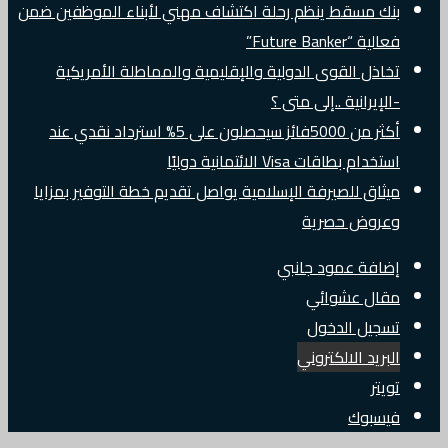
بنك مسقط ينظم رحلة اكتشاف مهني لأبناء الموظفين ضمن
فعالية “Future Banker”
تخاذل القوى الدولية والإقليمية والمماطلة الأمريكية
-الإيرانية ..إلى متى ؟
أكثر من 5000فائز سيحصلون على 5% استرداد نقدي عند
استخدام بطاقات Visa الائتمانية دوليًا
ميثاق للصيرفة الإسلامية يواصل تقديم خطة التوفير بمزايا
وعروض حصرية
إضافة عمود جانبي
مقال عشوائي
تسجيل الدخول
البريد الالكتروني
تويتر
فيسبوك