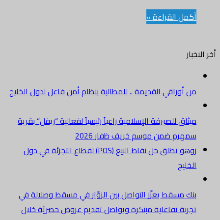
أكمل القراءة »
أخر الاخبار
من أوراقي القديمة .. للمطالبة بنظام أمن فاعل لدول الخليج
ميثاق للصيرفة الإسلامية راعياً رئيسياً لفعالية “ريفل” بقرية
سمهرم ضمن موسم خريف ظفار 2026
زوهو تطلق حل نقاط البيع (POS) لقطاع التجزئة في دول
الخليج
بنك مسقط يعزّز التواصل بين الزوّار في مسقط وصلالة في
تجربة تفاعلية مبتكرة ويواصل تقديم عروض حصريّة خلال