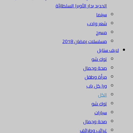
الجديد بدار الأوبرا السلطانيّة
سينما
شعر وادب
مسرح
مسلسلات رمضان 2018
لايف ستايل
توك شو
صحة وجمال
مرأة وطفل
ورا كل باب
الكل
توك شو
سيارات
صحة وجمال
غرائب وطرائف