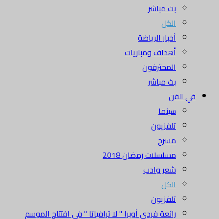
بث مباشر
الكل
أخبار الرياضة
أهداف ومباريات
المحترفون
بث مباشر
في الفن
سينما
تلفزيون
مسرح
مسلسلات رمضان 2018
شعر وادب
الكل
تلفزيون
رائعة فردي أوبرا " لا ترافياتا " في افتتاح الموسم