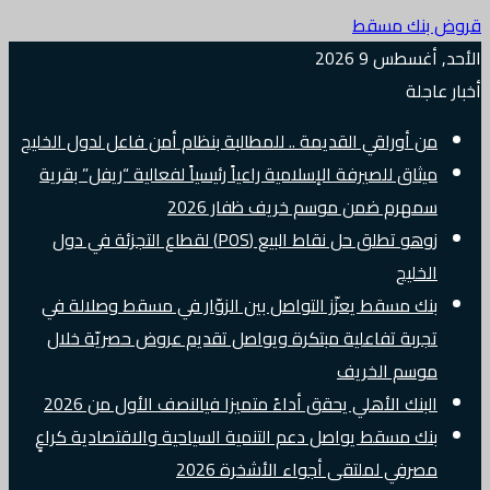
قروض بنك مسقط
الأحد, أغسطس 9 2026
أخبار عاجلة
من أوراقي القديمة .. للمطالبة بنظام أمن فاعل لدول الخليج
ميثاق للصيرفة الإسلامية راعياً رئيسياً لفعالية “ريفل” بقرية
سمهرم ضمن موسم خريف ظفار 2026
زوهو تطلق حل نقاط البيع (POS) لقطاع التجزئة في دول
الخليج
بنك مسقط يعزّز التواصل بين الزوّار في مسقط وصلالة في
تجربة تفاعلية مبتكرة ويواصل تقديم عروض حصريّة خلال
موسم الخريف
البنك الأهلي يحقق أداءً متميزا فيالنصف الأول من 2026
بنك مسقط يواصل دعم التنمية السياحية والاقتصادية كراعٍ
مصرفي لملتقى أجواء الأشخرة 2026