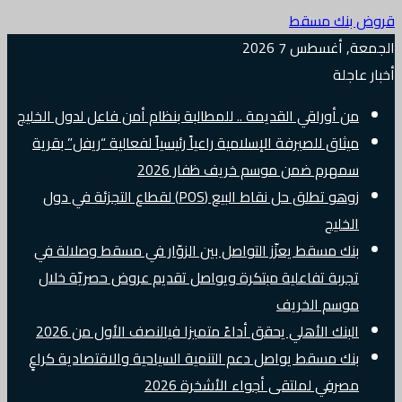
قروض بنك مسقط
الجمعة, أغسطس 7 2026
أخبار عاجلة
من أوراقي القديمة .. للمطالبة بنظام أمن فاعل لدول الخليج
ميثاق للصيرفة الإسلامية راعياً رئيسياً لفعالية “ريفل” بقرية
سمهرم ضمن موسم خريف ظفار 2026
زوهو تطلق حل نقاط البيع (POS) لقطاع التجزئة في دول
الخليج
بنك مسقط يعزّز التواصل بين الزوّار في مسقط وصلالة في
تجربة تفاعلية مبتكرة ويواصل تقديم عروض حصريّة خلال
موسم الخريف
البنك الأهلي يحقق أداءً متميزا فيالنصف الأول من 2026
بنك مسقط يواصل دعم التنمية السياحية والاقتصادية كراعٍ
مصرفي لملتقى أجواء الأشخرة 2026