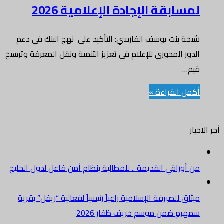
لمسابقة الإجادة الإعلامية 2026
شيخة بنت يوسف الفارسي: التأكيد على نهج البنك في دعم
الدور المحوري للإعلام في تعزيز التنمية ونقل المعرفة وترسيخ
قيم…
أكمل القراءة »
أخر الاخبار
من أوراقي القديمة .. للمطالبة بنظام أمن فاعل لدول الخليج
ميثاق للصيرفة الإسلامية راعياً رئيسياً لفعالية “ريفل” بقرية
سمهرم ضمن موسم خريف ظفار 2026