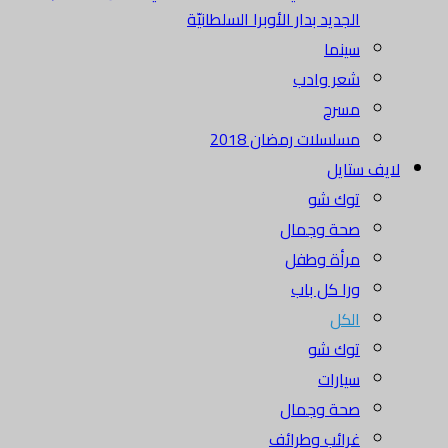
الجديد بدار الأوبرا السلطانيّة
سينما
شعر وادب
مسرح
مسلسلات رمضان 2018
لايف ستايل
توك شو
صحة وجمال
مرأة وطفل
ورا كل باب
الكل
توك شو
سيارات
صحة وجمال
غرائب وطرائف