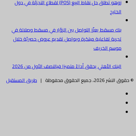
زوهو تطلق حل نقاط البيع (POS) لقطاع التجزئة في دول
الخليج
بنك مسقط يعزّز التواصل بين الزوّار في مسقط وصلالة في
تجربة تفاعلية مبتكرة ويواصل تقديم عروض حصريّة خلال
موسم الخريف
البنك الأهلي يحقق أداءً متميزا فيالنصف الأول من 2026
© حقوق النشر 2026، جميع الحقوق محفوظة |
طريق المستقبل
فيسبوك
تويتر
البريد
الالكتروني
زر
الذهاب