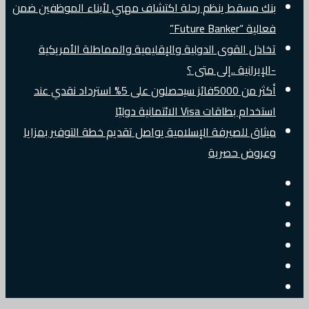
بنك مسقط ينظم رحلة اكتشاف مهني لأبناء الموظفين ضمن
فعالية “Future Banker”
تخاذل القوى الدولية والإقليمية والمماطلة الأمريكية
-الإيرانية ..إلى متى ؟
أكثر من 5000فائز سيحصلون على 5% استرداد نقدي عند
استخدام بطاقات Visa الائتمانية دوليًا
ميثاق للصيرفة الإسلامية يواصل تقديم خطة التوفير بمزايا
وعروض حصرية
إضافة
مقال
عمود
جانبي
تسجيل
عشوائي
البريد
الدخول
تويتر
الالكتروني
فيسبوك