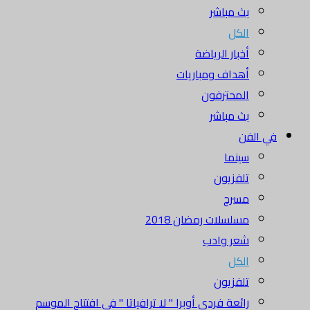
بث مباشر
الكل
أخبار الرياضة
أهداف ومباريات
المحترفون
بث مباشر
في الفن
سينما
تلفزيون
مسرح
مسلسلات رمضان 2018
شعر وادب
الكل
تلفزيون
رائعة فردي أوبرا " لا ترافياتا " في افتتاح الموسم