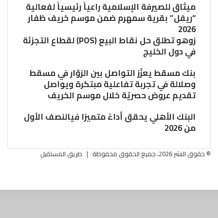
ميثاق للصيرفة الإسلامية راعياً رئيسياً لفعالية
“ريفل” بقرية سمهرم ضمن موسم خريف ظفار
2026
زوهو تطلق حل نقاط البيع (POS) لقطاع التجزئة
في دول الخليج
بنك مسقط يعزّز التواصل بين الزوّار في مسقط
وصلالة في تجربة تفاعلية مبتكرة ويواصل
تقديم عروض حصريّة خلال موسم الخريف
البنك الأهلي يحقق أداءً متميزا فيالنصف الأول
من 2026
© حقوق النشر 2026، جميع الحقوق محفوظة |
طريق المستقبل
فيسبوك
تويتر
ر
البريد
لذهاب
الالكتروني
لى
لأعلى