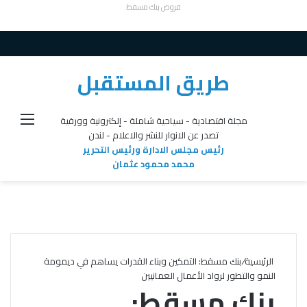
قروض بنك مسقط
طريق المستقبل
القائ
مجلة اقتصادية - سياحية شاملة - إلكترونية وورقية
تصدر عن الانوار للنشر والاعلام - لندن
رئيس مجلس الادارة ورئيس التحرير
محمد محمود عثمان
الرئيسية
/
بنك مسقط: التمكين وبناء القدرات يساهم في ديمومة
النمو والتطور لرواد الأعمال العمانيين
بنك مسقط: