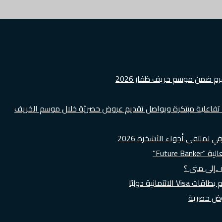
هرم ضمن موسم خريف ظفار 2026
ة تفاعلية مبتكرة ويواصل تقديم عروض حصريّة خلال موسم الخريف
لملتقى أجواء الأشخرة 2026
Futur”
..إلى متى ؟
روض حصرية