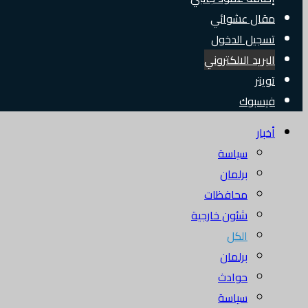
مقال عشوائي
تسجيل الدخول
البريد الالكتروني
تويتر
فيسبوك
أخبار
سياسة
برلمان
محافظات
شئون خارجية
الكل
برلمان
حوادث
سياسة