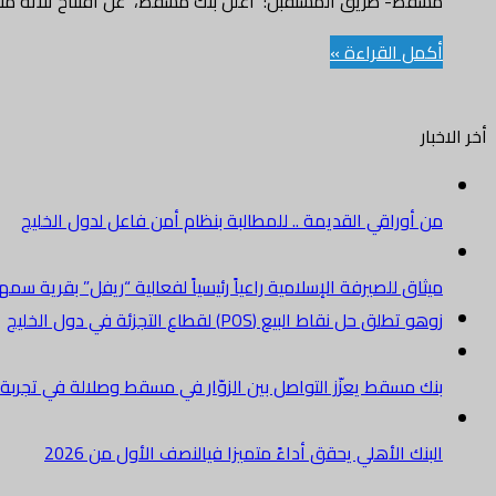
مسقط- طريق المستقبل: أعلن بنك مسقط، عن افتتاح ثلاثة ملا
أكمل القراءة »
أخر الاخبار
من أوراقي القديمة .. للمطالبة بنظام أمن فاعل لدول الخليج
ميثاق للصيرفة الإسلامية راعياً رئيسياً لفعالية “ريفل” بقرية سم
زوهو تطلق حل نقاط البيع (POS) لقطاع التجزئة في دول الخليج
بنك مسقط يعزّز التواصل بين الزوّار في مسقط وصلالة في تجرب
البنك الأهلي يحقق أداءً متميزا فيالنصف الأول من 2026