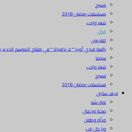
مسرح
مسلسلات رمضان 2018
شعر وادب
الكل
تلفزيون
رائعة فردي أوبرا " لا ترافياتا " في افتتاح الموسم الجديد بدا
سينما
شعر وادب
مسرح
مسلسلات رمضان 2018
لايف ستايل
توك شو
صحة وجمال
مرأة وطفل
ورا كل باب