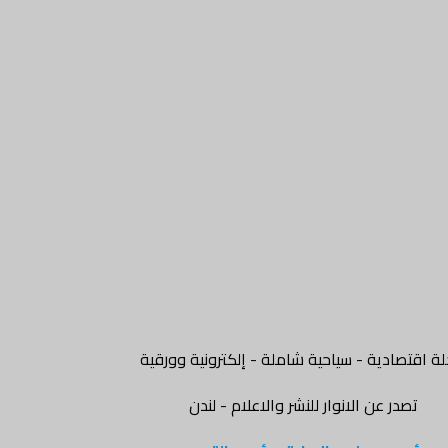
ة اقتصادية - سياحية شاملة - إلكترونية وورقية
تصدر عن الانوار للنشر والاعلام - لندن