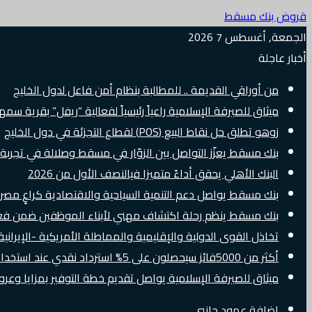
قروض بنك مسقط
الجمعة, أغسطس 7 2026
أخبار عاجلة
من أوراقي القديمة .. للمطالبة بنظام أمن فاعل لدول الخليج
ميثاق للصيرفة الإسلامية راعياً رئيسياً لفعالية “ريفل” بقرية سم
زوهو تطلق حل نقاط البيع (POS) لقطاع التجزئة في دول الخليج
بنك مسقط يعزّز التواصل بين الزوّار في مسقط وصلالة في تجرب
البنك الأهلي يحقق أداءً متميزا فيالنصف الأول من 2026
بنك مسقط يواصل دعم التنمية السياحية والاقتصادية كراعٍ مصرفي 
بنك مسقط ينظم رحلة اكتشاف مهني لأبناء الموظفين ضمن فعالية “e Banker
تخاذل القوى الدولية والإقليمية والمماطلة الأمريكية -الإيرانية 
أكثر من 5000فائز سيحصلون على 5% استرداد نقدي عند استخدام بطاقات Visa الائتمانية دوليًا
ميثاق للصيرفة الإسلامية يواصل تقديم خطة التوفير بمزايا وع
إضافة عمود جانبي