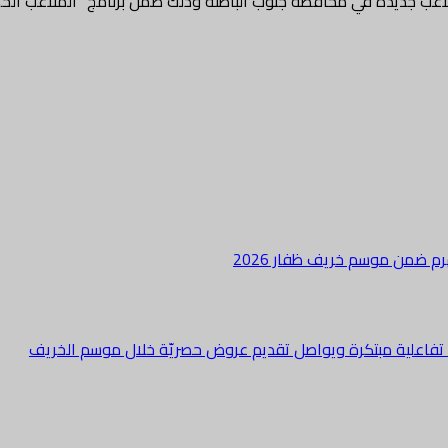
عب جديدة في محافظة جنوب الباطنة وذلك ضمن برنامج “الملاعب الخض
هرم ضمن موسم خريف ظفار 2026
ة تفاعلية مبتكرة ويواصل تقديم عروض حصريّة خلال موسم الخريف