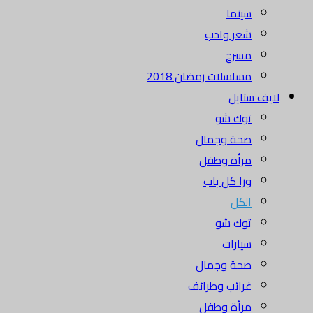
سينما
شعر وادب
مسرح
مسلسلات رمضان 2018
لايف ستايل
توك شو
صحة وجمال
مرأة وطفل
ورا كل باب
الكل
توك شو
سيارات
صحة وجمال
غرائب وطرائف
مرأة وطفل