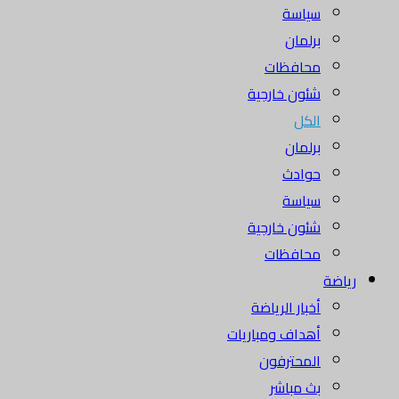
سياسة
برلمان
محافظات
شئون خارجية
الكل
برلمان
حوادث
سياسة
شئون خارجية
محافظات
رياضة
أخبار الرياضة
أهداف ومباريات
المحترفون
بث مباشر