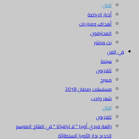
الكل
أخبار الرياضة
أهداف ومباريات
المحترفون
بث مباشر
في الفن
سينما
تلفزيون
مسرح
مسلسلات رمضان 2018
شعر وادب
الكل
تلفزيون
رائعة فردي أوبرا " لا ترافياتا " في افتتاح الموسم
الجديد بدار الأوبرا السلطانيّة