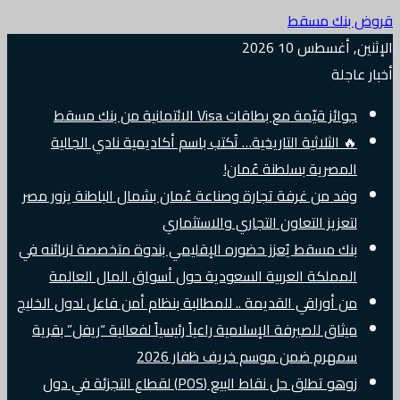
قروض بنك مسقط
الإثنين, أغسطس 10 2026
أخبار عاجلة
جوائز قيّمة مع بطاقات Visa الائتمانية من بنك مسقط
🔥 الثلاثية التاريخية… تُكتب باسم أكاديمية نادي الجالية
المصرية بسلطنة عُمان!
وفد من غرفة تجارة وصناعة عُمان بشمال الباطنة يزور مصر
لتعزيز التعاون التجاري والاستثماري
بنك مسقط يُعزز حضوره الإقليمي بندوة متخصصة لزبائنه في
المملكة العربية السعودية حول أسواق المال العالمة
من أوراقي القديمة .. للمطالبة بنظام أمن فاعل لدول الخليج
ميثاق للصيرفة الإسلامية راعياً رئيسياً لفعالية “ريفل” بقرية
سمهرم ضمن موسم خريف ظفار 2026
زوهو تطلق حل نقاط البيع (POS) لقطاع التجزئة في دول