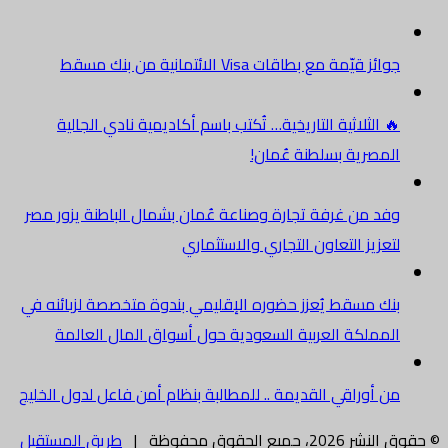
جوائز قيّمة مع بطاقات Visa الائتمانية من بنك مسقط
🔥 الثلاثية التاريخية… تُكتب باسم أكاديمية نادي الجالية
المصرية بسلطنة عُمان!
وفد من غرفة تجارة وصناعة عُمان بشمال الباطنة يزور مصر
لتعزيز التعاون التجاري والاستثماري
بنك مسقط يُعزز حضوره الإقليمي بندوة متخصصة لزبائنه في
المملكة العربية السعودية حول أسواق المال العالمة
من أوراقي القديمة .. للمطالبة بنظام أمن فاعل لدول الخليج
© حقوق النشر 2026، جميع الحقوق محفوظة |
طريق المستقبل