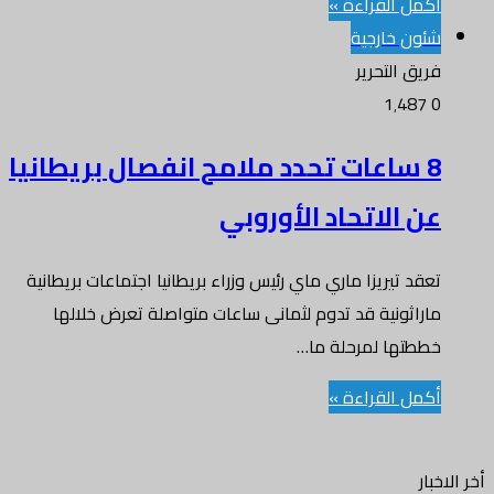
أكمل القراءة »
شئون خارجية
فريق التحرير
1٬487
0
8 ساعات تحدد ملامح انفصال بريطانيا
عن الاتحاد الأوروبي
تعقد تيريزا ماري ماي رئيس وزراء بريطانيا اجتماعات بريطانية
ماراثونية قد تدوم لثمانى ساعات متواصلة تعرض خلالها
خططتها لمرحلة ما…
أكمل القراءة »
أخر الاخبار