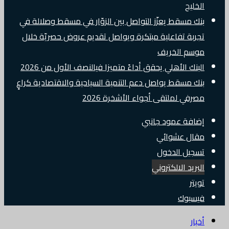
الخليج
بنك مسقط يعزّز التواصل بين الزوّار في مسقط وصلالة في
تجربة تفاعلية مبتكرة ويواصل تقديم عروض حصريّة خلال
موسم الخريف
البنك الأهلي يحقق أداءً متميزا فيالنصف الأول من 2026
بنك مسقط يواصل دعم التنمية السياحية والاقتصادية كراعٍ
مصرفي لملتقى أجواء الأشخرة 2026
إضافة عمود جانبي
مقال عشوائي
تسجيل الدخول
البريد الالكتروني
تويتر
فيسبوك
أخبار