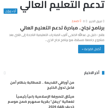
تدعم التعليم العالي
أراء ورؤى
فريق التحرير
0
2٬449
برنامج نجاح.. مبادرة تدعم التعليم العالي
بقلم : خليل بن عبدالله الخنجي أقرب المبادرات التعليمية الناجحة إلى قلبي بعد
مشروع جامعة مسقط، هو برنامج نجاح الذي…
أكمل القراءة »
أخر الاخبار
من أوراقي القديمة .. للمطالبة بنظام أمن
فاعل لدول الخليج
ميثاق للصيرفة الإسلامية راعياً رئيسياً
لفعالية “ريفل” بقرية سمهرم ضمن موسم
خريف ظفار 2026