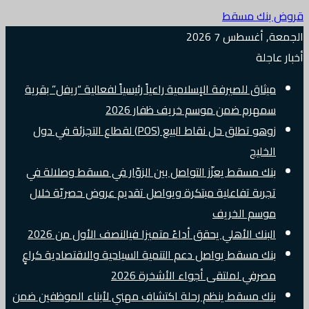
قروض بنك مسقط
الجمعة, أغسطس 7 2026
أخبار عاجلة
ميثاق للصيرفة الإسلامية راعياً رئيسياً لفعالية “ريفل” بقرية
سمهرم ضمن موسم خريف ظفار 2026
زوهو تطلق حل نقاط البيع (POS) لقطاع التجزئة في دول
الخليج
بنك مسقط يعزّز التواصل بين الزوّار في مسقط وصلالة في
تجربة تفاعلية مبتكرة ويواصل تقديم عروض حصريّة خلال
موسم الخريف
البنك الأهلي يحقق أداءً متميزا فيالنصف الأول من 2026
بنك مسقط يواصل دعم التنمية السياحية والاقتصادية كراعٍ
مصرفي لملتقى أجواء الأشخرة 2026
بنك مسقط ينظم رحلة اكتشاف مهني لأبناء الموظفين ضمن