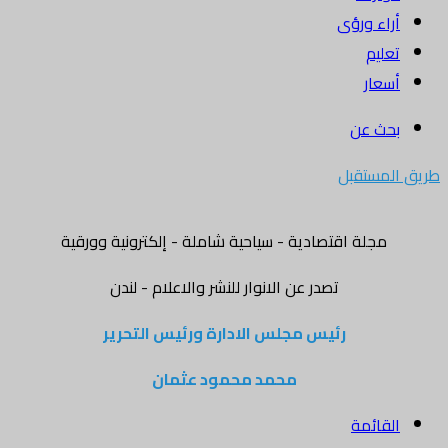
أراء ورؤى
تعليم
أسعار
بحث عن
طريق المستقبل
مجلة اقتصادية - سياحية شاملة - إلكترونية وورقية
تصدر عن الانوار للنشر والاعلام - لندن
رئيس مجلس الادارة ورئيس التحرير
محمد محمود عثمان
القائمة