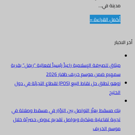
مدينة في…
أكمل القراءة »
أخر الاخبار
ميثاق للصيرفة الإسلامية راعياً رئيسياً لفعالية “ريفل” بقرية
سمهرم ضمن موسم خريف ظفار 2026
زوهو تطلق حل نقاط البيع (POS) لقطاع التجزئة في دول
الخليج
بنك مسقط يعزّز التواصل بين الزوّار في مسقط وصلالة في
تجربة تفاعلية مبتكرة ويواصل تقديم عروض حصريّة خلال
موسم الخريف