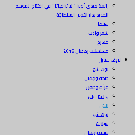
رائعة فردي أوبرا " لا ترافياتا " في افتتاح الموسم
الجديد بدار الأوبرا السلطانيّة
سينما
شعر وادب
مسرح
مسلسلات رمضان 2018
لايف ستايل
توك شو
صحة وجمال
مرأة وطفل
ورا كل باب
الكل
توك شو
سيارات
صحة وجمال