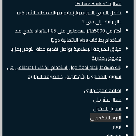
فعالية “Future Banker”
تخاذل القوى الدولية والإقليمية والمماطلة الأمريكية
-الإيرانية ..إلى متى ؟
أكثر من 5000فائز سيحصلون على 5% استرداد نقدي عند
استخدام بطاقات Visa الائتمانية دوليًا
ميثاق للصيرفة الإسلامية يواصل تقديم خطة التوفير بمزايا
وعروض حصرية
بنك مسقط ينظم ندوة حول استخدام الذكاء الاصطناعي في
تسويق المحتوى لزبائن “نجاحي” للصيرفة التجارية
إضافة عمود جانبي
مقال عشوائي
تسجيل الدخول
البريد الالكتروني
تويتر
فيسبوك