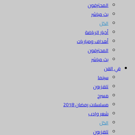
المحترفون
بث مباشر
الكل
أخبار الرياضة
أهداف ومباريات
المحترفون
بث مباشر
في الفن
سينما
تلفزيون
مسرح
مسلسلات رمضان 2018
شعر وادب
الكل
تلفزيون