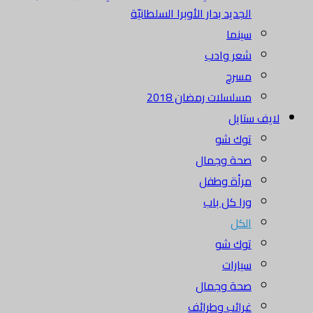
الجديد بدار الأوبرا السلطانيّة
سينما
شعر وادب
مسرح
مسلسلات رمضان 2018
لايف ستايل
توك شو
صحة وجمال
مرأة وطفل
ورا كل باب
الكل
توك شو
سيارات
صحة وجمال
غرائب وطرائف