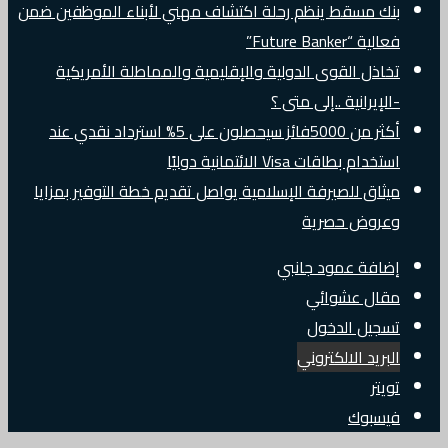
بنك مسقط ينظم رحلة اكتشاف مهني لأبناء الموظفين ضمن
فعالية “Future Banker”
تخاذل القوى الدولية والإقليمية والمماطلة الأمريكية
-الإيرانية ..إلى متى ؟
أكثر من 5000فائز سيحصلون على 5% استرداد نقدي عند
استخدام بطاقات Visa الائتمانية دوليًا
ميثاق للصيرفة الإسلامية يواصل تقديم خطة التوفير بمزايا
وعروض حصرية
إضافة عمود جانبي
مقال عشوائي
تسجيل الدخول
البريد الالكتروني
تويتر
فيسبوك