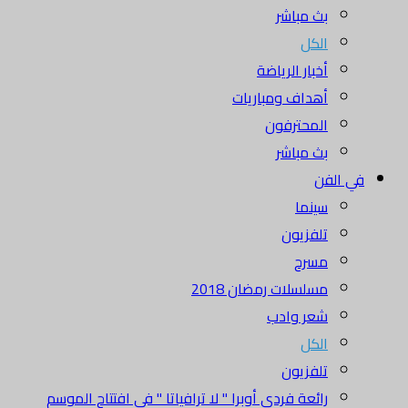
بث مباشر
الكل
أخبار الرياضة
أهداف ومباريات
المحترفون
بث مباشر
في الفن
سينما
تلفزيون
مسرح
مسلسلات رمضان 2018
شعر وادب
الكل
تلفزيون
رائعة فردي أوبرا " لا ترافياتا " في افتتاح الموسم