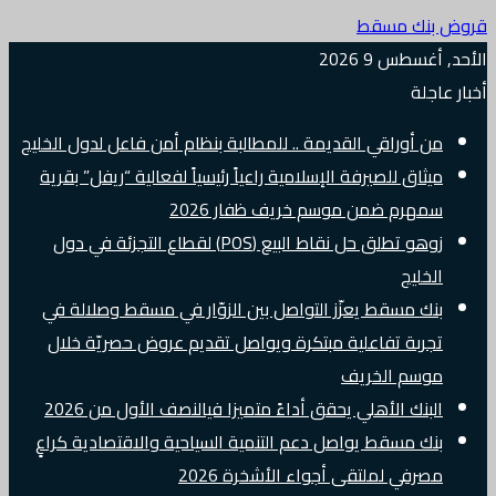
قروض بنك مسقط
الأحد, أغسطس 9 2026
أخبار عاجلة
من أوراقي القديمة .. للمطالبة بنظام أمن فاعل لدول الخليج
ميثاق للصيرفة الإسلامية راعياً رئيسياً لفعالية “ريفل” بقرية
سمهرم ضمن موسم خريف ظفار 2026
زوهو تطلق حل نقاط البيع (POS) لقطاع التجزئة في دول
الخليج
بنك مسقط يعزّز التواصل بين الزوّار في مسقط وصلالة في
تجربة تفاعلية مبتكرة ويواصل تقديم عروض حصريّة خلال
موسم الخريف
البنك الأهلي يحقق أداءً متميزا فيالنصف الأول من 2026
بنك مسقط يواصل دعم التنمية السياحية والاقتصادية كراعٍ
مصرفي لملتقى أجواء الأشخرة 2026