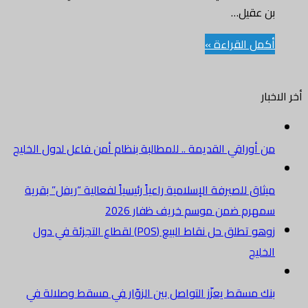
بن عقيل…
أكمل القراءة »
أخر الاخبار
من أوراقي القديمة .. للمطالبة بنظام أمن فاعل لدول الخليج
ميثاق للصيرفة الإسلامية راعياً رئيسياً لفعالية “ريفل” بقرية
سمهرم ضمن موسم خريف ظفار 2026
زوهو تطلق حل نقاط البيع (POS) لقطاع التجزئة في دول
الخليج
بنك مسقط يعزّز التواصل بين الزوّار في مسقط وصلالة في