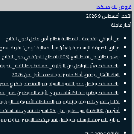
قروض بنك مسقط
الأحد, أغسطس 9 2026
أخبار عاجلة
من أوراقي القديمة .. للمطالبة بنظام أمن فاعل لدول الخليج
ميثاق للصيرفة الإسلامية راعياً رئيسياً لفعالية “ريفل” بقرية سم
زوهو تطلق حل نقاط البيع (POS) لقطاع التجزئة في دول الخليج
بنك مسقط يعزّز التواصل بين الزوّار في مسقط وصلالة في تجرب
البنك الأهلي يحقق أداءً متميزا فيالنصف الأول من 2026
بنك مسقط يواصل دعم التنمية السياحية والاقتصادية كراعٍ مصرفي 
بنك مسقط ينظم رحلة اكتشاف مهني لأبناء الموظفين ضمن فعالية “e Banker
تخاذل القوى الدولية والإقليمية والمماطلة الأمريكية -الإيرانية 
أكثر من 5000فائز سيحصلون على 5% استرداد نقدي عند استخدام بطاقات Visa الائتمانية دوليًا
ميثاق للصيرفة الإسلامية يواصل تقديم خطة التوفير بمزايا وع
إضافة عمود جانبي