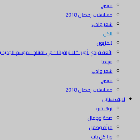
مسرح
مسلسلات رمضان 2018
شعر وادب
الكل
تلفزيون
رائعة فردي أوبرا " لا ترافياتا " في افتتاح الموسم الجديد بدا
سينما
شعر وادب
مسرح
مسلسلات رمضان 2018
لايف ستايل
توك شو
صحة وجمال
مرأة وطفل
ورا كل باب