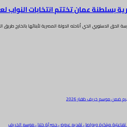
ة بسلطنة عمان تختتم انتخابات النواب لعام 25
سة الحق الدستوري الذي أتاحته الدولة المصرية لأبنائها بالخارج طريق 
هرم ضمن موسم خريف ظفار 2026
ة تفاعلية مبتكرة ويواصل تقديم عروض حصريّة خلال موسم الخريف