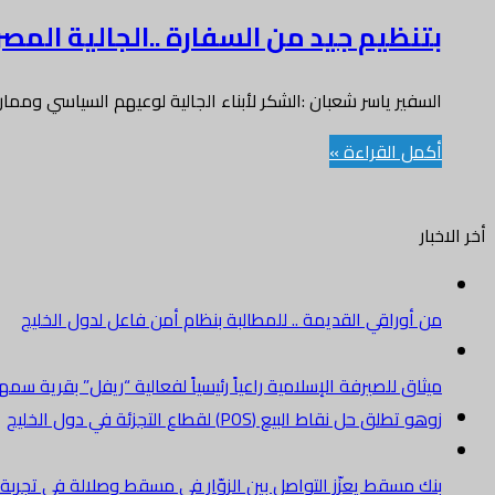
بتنظيم جيد من السفارة ..الجالية المصري
السفير ياسر شعبان :الشكر لأبناء الجالية لوعيهم السياسي وممار
أكمل القراءة »
أخر الاخبار
من أوراقي القديمة .. للمطالبة بنظام أمن فاعل لدول الخليج
ميثاق للصيرفة الإسلامية راعياً رئيسياً لفعالية “ريفل” بقرية سم
زوهو تطلق حل نقاط البيع (POS) لقطاع التجزئة في دول الخليج
بنك مسقط يعزّز التواصل بين الزوّار في مسقط وصلالة في تجرب