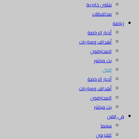
شئون خارجية
محافظات
رياضة
أخبار الرياضة
أهداف ومباريات
المحترفون
بث مباشر
الكل
أخبار الرياضة
أهداف ومباريات
المحترفون
بث مباشر
في الفن
سينما
تلفزيون