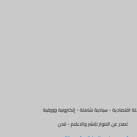
ة اقتصادية - سياحية شاملة - إلكترونية وورقية
تصدر عن الانوار للنشر والاعلام - لندن