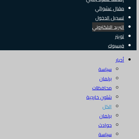
مقال عشوائي
تسجيل الدخول
البريد الالكتروني
تويتر
فيسبوك
أخبار
سياسة
برلمان
محافظات
شئون خارجية
الكل
برلمان
حوادث
سياسة