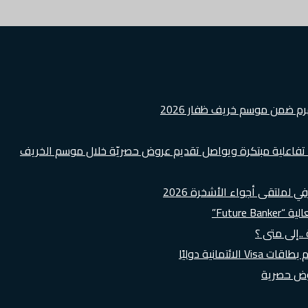
هرم ضمن موسم خريف ظفار 2026
ة تفاعلية مبتكرة ويواصل تقديم عروض حصريّة خلال موسم الخريف
لملتقى أجواء الأشخرة 2026
Futur”
..إلى متى ؟
روض حصرية