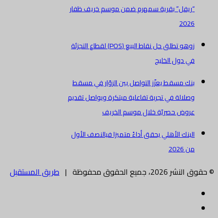
“ريفل” بقرية سمهرم ضمن موسم خريف ظفار
2026
زوهو تطلق حل نقاط البيع (POS) لقطاع التجزئة
في دول الخليج
بنك مسقط يعزّز التواصل بين الزوّار في مسقط
وصلالة في تجربة تفاعلية مبتكرة ويواصل تقديم
عروض حصريّة خلال موسم الخريف
البنك الأهلي يحقق أداءً متميزا فيالنصف الأول
من 2026
© حقوق النشر 2026، جميع الحقوق محفوظة |
طريق المستقبل
فيسبوك
تويتر