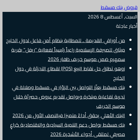
قروض بنك مسقط
السبت, أغسطس 8 2026
أخبار عاجلة
من أوراقي القديمة .. للمطالبة بنظام أمن فاعل لدول الخليج
ميثاق للصيرفة الإسلامية راعياً رئيسياً لفعالية “ريفل” بقرية
سمهرم ضمن موسم خريف ظفار 2026
زوهو تطلق حل نقاط البيع (POS) لقطاع التجزئة في دول
الخليج
بنك مسقط يعزّز التواصل بين الزوّار في مسقط وصلالة في
تجربة تفاعلية مبتكرة ويواصل تقديم عروض حصريّة خلال
موسم الخريف
البنك الأهلي يحقق أداءً متميزا فيالنصف الأول من 2026
بنك مسقط يواصل دعم التنمية السياحية والاقتصادية كراعٍ
مصرفي لملتقى أجواء الأشخرة 2026