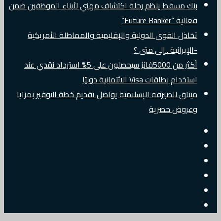
بنك مسقط ينظم رحلة اكتشاف مهني لأبناء الموظفين ضمن
فعالية “Future Banker”
تخاذل القوى الدولية والإقليمية والمماطلة الأمريكية
-الإيرانية ..إلى متى ؟
أكثر من 5000فائز سيحصلون على 5% استرداد نقدي عند
استخدام بطاقات Visa الائتمانية دوليًا
ميثاق للصيرفة الإسلامية يواصل تقديم خطة التوفير بمزايا
وعروض حصرية
إضافة
مقال
عمود
جانبي
تسجيل
عشوائي
البريد
الدخول
تويتر
الالكتروني
فيسبوك