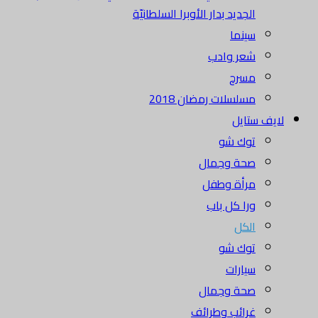
الجديد بدار الأوبرا السلطانيّة
سينما
شعر وادب
مسرح
مسلسلات رمضان 2018
لايف ستايل
توك شو
صحة وجمال
مرأة وطفل
ورا كل باب
الكل
توك شو
سيارات
صحة وجمال
غرائب وطرائف