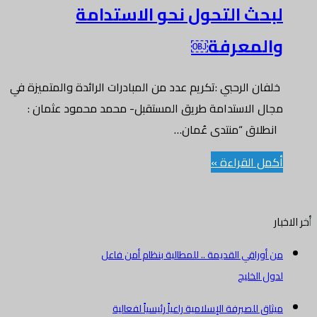
لبحث التحول نحو الاستدامة
والمعرفة￼
خلفان الرحبي :تكريم عدد من المبادرات الرائدة والمتميزة في
مجال الاستدامة طريق المستقبل- محمد محمود عثمان :
انطلاق “منتدى عُمان…
أكمل القراءة »
أخر الاخبار
من أوراقي القديمة .. للمطالبة بنظام أمن فاعل
لدول الخليج
ميثاق للصيرفة الإسلامية راعياً رئيسياً لفعالية