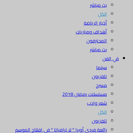
بث مباشر
الكل
أخبار الرياضة
أهداف ومباريات
المحترفون
بث مباشر
في الفن
سينما
تلفزيون
مسرح
مسلسلات رمضان 2018
شعر وادب
الكل
تلفزيون
رائعة فردي أوبرا " لا ترافياتا " في افتتاح الموسم