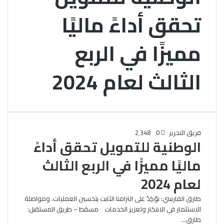
تحقق أداءً ماليًا
مميزًا في الربع
الثالث لعام 2024
فريق التحرير
0
2٬348
الوطنية للتمويل تحقق أداءً
ماليًا مميزًا في الربع الثالث
لعام 2024
طارق الفارسي: نؤكِدُ على التزامنا الثابت بتحسين العمليات، ومواصلة
الاستثمار في الابتكار وتعزيز الخدمات مسقط – طريق المستقبل:
طارق…