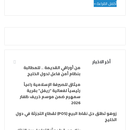
أكمل القراءة »
أخر الاخبار
من أوراقي القديمة .. للمطالبة
بنظام أمن فاعل لدول الخليج
ميثاق للصيرفة الإسلامية راعياً
رئيسياً لفعالية “ريفل” بقرية
سمهرم ضمن موسم خريف ظفار
2026
زوهو تطلق حل نقاط البيع (POS) لقطاع التجزئة في دول
الخليج