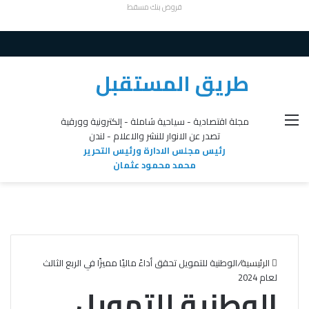
قروض بنك مسقط
طريق المستقبل
القائمة
مجلة اقتصادية - سياحية شاملة - إلكترونية وورقية
تصدر عن الانوار للنشر والاعلام - لندن
رئيس مجلس الادارة ورئيس التحرير
محمد محمود عثمان
الرئيسية
/
الوطنية للتمويل تحقق أداءً ماليًا مميزًا في الربع الثالث
لعام 2024
الوطنية للتمويل