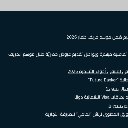
هرم ضمن موسم خريف ظفار 2026
ة تفاعلية مبتكرة ويواصل تقديم عروض حصريّة خلال موسم الخريف
لملتقى أجواء الأشخرة 2026
Futur”
..إلى متى ؟
روض حصرية
 المحتوى لزبائن “نجاحي” للصيرفة التجارية