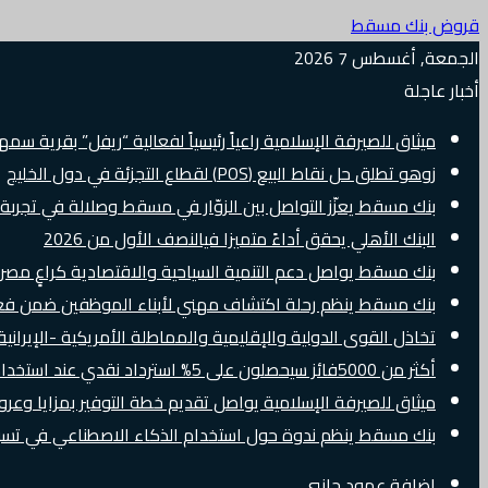
قروض بنك مسقط
الجمعة, أغسطس 7 2026
أخبار عاجلة
ميثاق للصيرفة الإسلامية راعياً رئيسياً لفعالية “ريفل” بقرية سم
زوهو تطلق حل نقاط البيع (POS) لقطاع التجزئة في دول الخليج
بنك مسقط يعزّز التواصل بين الزوّار في مسقط وصلالة في تجرب
البنك الأهلي يحقق أداءً متميزا فيالنصف الأول من 2026
بنك مسقط يواصل دعم التنمية السياحية والاقتصادية كراعٍ مصرفي 
بنك مسقط ينظم رحلة اكتشاف مهني لأبناء الموظفين ضمن فعالية “e Banker
تخاذل القوى الدولية والإقليمية والمماطلة الأمريكية -الإيرانية 
أكثر من 5000فائز سيحصلون على 5% استرداد نقدي عند استخدام بطاقات Visa الائتمانية دوليًا
ميثاق للصيرفة الإسلامية يواصل تقديم خطة التوفير بمزايا وع
بنك مسقط ينظم ندوة حول استخدام الذكاء الاصطناعي في تسويق
إضافة عمود جانبي