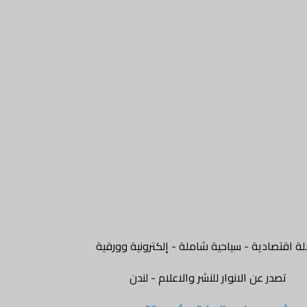
ة اقتصادية - سياحية شاملة - إلكترونية وورقية
تصدر عن الانوار للنشر والاعلام - لندن