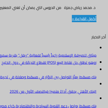
د. محمد رياض جمزة من الدروس التي يمكن أن تغني المعنيين
أكمل القراءة »
أخر الاخبار
ميثاق للصيرفة الإسلامية راعياً رئيسياً لفعالية “ريفل” بقرية سم
زوهو تطلق حل نقاط البيع (POS) لقطاع التجزئة في دول الخليج
بنك مسقط يعزّز التواصل بين الزوّار في مسقط وصلالة في تجرب
البنك الأهلي يحقق أداءً متميزا فيالنصف الأول من 2026
بنك مسقط يواصل دعم التنمية السياحية والاقتصادية كراعٍ مصرفي 