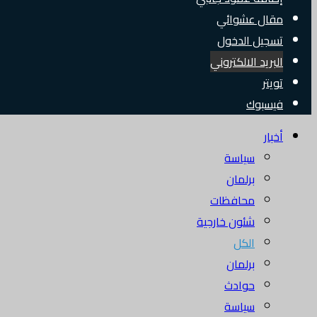
مقال عشوائي
تسجيل الدخول
البريد الالكتروني
تويتر
فيسبوك
أخبار
سياسة
برلمان
محافظات
شئون خارجية
الكل
برلمان
حوادث
سياسة