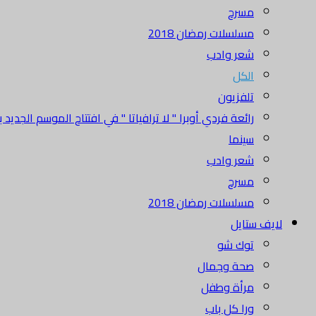
مسرح
مسلسلات رمضان 2018
شعر وادب
الكل
تلفزيون
رائعة فردي أوبرا " لا ترافياتا " في افتتاح الموسم الجديد بدا
سينما
شعر وادب
مسرح
مسلسلات رمضان 2018
لايف ستايل
توك شو
صحة وجمال
مرأة وطفل
ورا كل باب