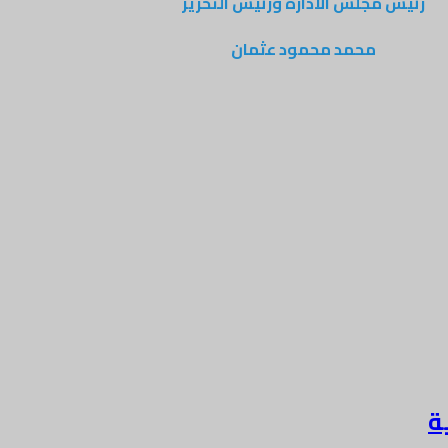
رئيس مجلس الادارة ورئيس التحرير
محمد محمود عثمان
ة