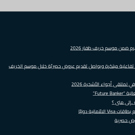
هرم ضمن موسم خريف ظفار 2026
ة تفاعلية مبتكرة ويواصل تقديم عروض حصريّة خلال موسم الخريف
لملتقى أجواء الأشخرة 2026
Futur”
..إلى متى ؟
روض حصرية