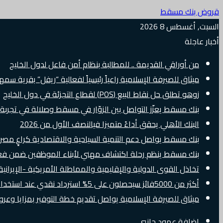
قروض بنك مسقط
السبت, أغسطس 8 2026
أخبار عاجلة
من أوراقي القديمة .. للمطالبة بنظام أمن فاعل لدول الخليج
ميثاق للصيرفة الإسلامية راعياً رئيسياً لفعالية “ريفل” بقرية سم
زوهو تطلق حل نقاط البيع (POS) لقطاع التجزئة في دول الخليج
بنك مسقط يعزّز التواصل بين الزوّار في مسقط وصلالة في تجرب
البنك الأهلي يحقق أداءً متميزا فيالنصف الأول من 2026
بنك مسقط يواصل دعم التنمية السياحية والاقتصادية كراعٍ مصرفي 
بنك مسقط ينظم رحلة اكتشاف مهني لأبناء الموظفين ضمن فعالية “e Banker
تخاذل القوى الدولية والإقليمية والمماطلة الأمريكية -الإيرانية 
أكثر من 5000فائز سيحصلون على 5% استرداد نقدي عند استخدام بطاقات Visa الائتمانية دوليًا
ميثاق للصيرفة الإسلامية يواصل تقديم خطة التوفير بمزايا وع
إضافة عمود جانبي