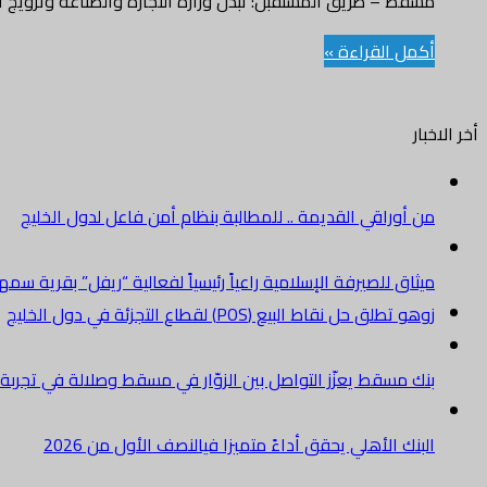
مسقط – طريق المستقبل: تبذل وزارة التجارة والصناعة وترويج ا
أكمل القراءة »
أخر الاخبار
من أوراقي القديمة .. للمطالبة بنظام أمن فاعل لدول الخليج
ميثاق للصيرفة الإسلامية راعياً رئيسياً لفعالية “ريفل” بقرية سم
زوهو تطلق حل نقاط البيع (POS) لقطاع التجزئة في دول الخليج
بنك مسقط يعزّز التواصل بين الزوّار في مسقط وصلالة في تجرب
البنك الأهلي يحقق أداءً متميزا فيالنصف الأول من 2026