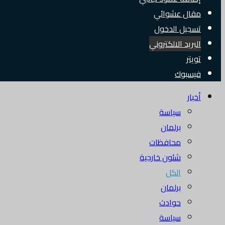
مقال عشوائي
تسجيل الدخول
البريد الالكتروني
تويتر
فيسبوك
أخبار
سياسة
برلمان
محافظات
شئون خارجية
الكل
برلمان
حوادث
سياسة