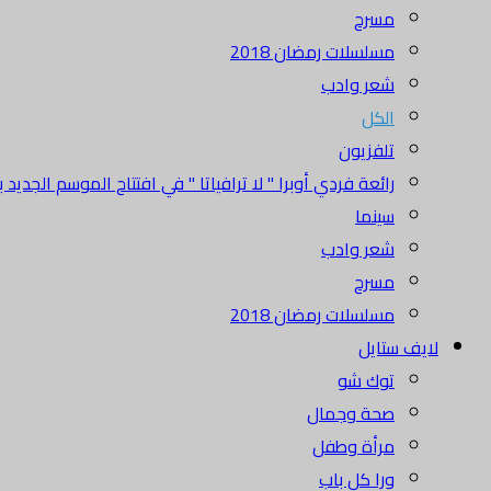
مسرح
مسلسلات رمضان 2018
شعر وادب
الكل
تلفزيون
رائعة فردي أوبرا " لا ترافياتا " في افتتاح الموسم الجديد بدا
سينما
شعر وادب
مسرح
مسلسلات رمضان 2018
لايف ستايل
توك شو
صحة وجمال
مرأة وطفل
ورا كل باب