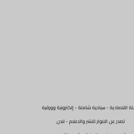
ة اقتصادية - سياحية شاملة - إلكترونية وورقية
تصدر عن الانوار للنشر والاعلام - لندن