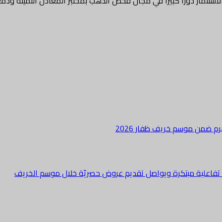
لاستثمار دورا كبيرا في مجال فحص الذهب بمختبر المعادن الثمينة ودم
هرم ضمن موسم خريف ظفار 2026
ة تفاعلية مبتكرة ويواصل تقديم عروض حصريّة خلال موسم الخريف