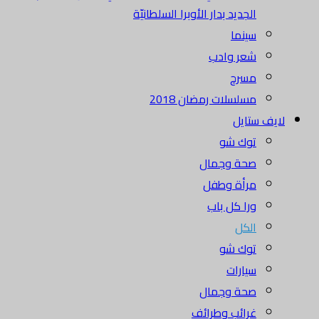
الجديد بدار الأوبرا السلطانيّة
سينما
شعر وادب
مسرح
مسلسلات رمضان 2018
لايف ستايل
توك شو
صحة وجمال
مرأة وطفل
ورا كل باب
الكل
توك شو
سيارات
صحة وجمال
غرائب وطرائف