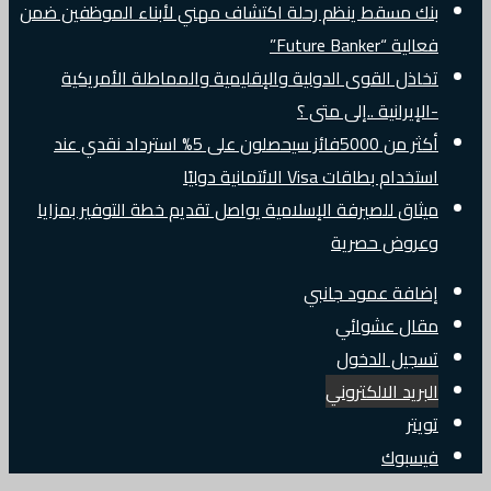
بنك مسقط ينظم رحلة اكتشاف مهني لأبناء الموظفين ضمن
فعالية “Future Banker”
تخاذل القوى الدولية والإقليمية والمماطلة الأمريكية
-الإيرانية ..إلى متى ؟
أكثر من 5000فائز سيحصلون على 5% استرداد نقدي عند
استخدام بطاقات Visa الائتمانية دوليًا
ميثاق للصيرفة الإسلامية يواصل تقديم خطة التوفير بمزايا
وعروض حصرية
إضافة عمود جانبي
مقال عشوائي
تسجيل الدخول
البريد الالكتروني
تويتر
فيسبوك