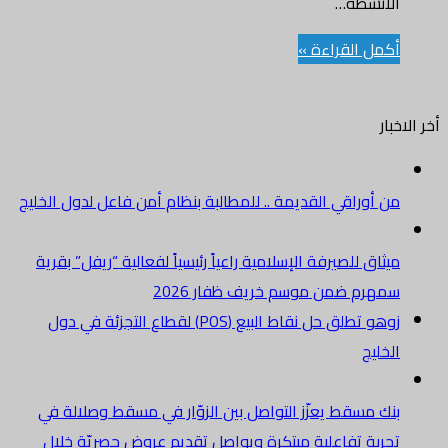
الأنشطة…
أكمل القراءة »
أخر الاخبار
من أوراقي القديمة .. للمطالبة بنظام أمن فاعل لدول الخليج
ميثاق للصيرفة الإسلامية راعياً رئيسياً لفعالية “ريفل” بقرية
سمهرم ضمن موسم خريف ظفار 2026
زوهو تطلق حل نقاط البيع (POS) لقطاع التجزئة في دول
الخليج
بنك مسقط يعزّز التواصل بين الزوّار في مسقط وصلالة في
تجربة تفاعلية مبتكرة ويواصل تقديم عروض حصريّة خلال