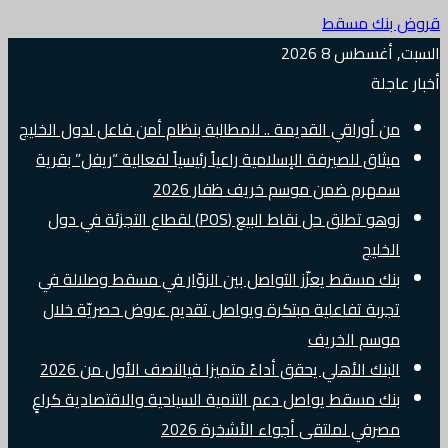
قروض بنك مسقط
السبت, أغسطس 8 2026
أخبار عاجلة
من أوراقي القديمة .. للمطالبة بنظام أمن فاعل لدول الخليج
ميثاق للصيرفة الإسلامية راعياً رئيسياً لفعالية “ريفل” بقرية
سمهرم ضمن موسم خريف ظفار 2026
زوهو تطلق حل نقاط البيع (POS) لقطاع التجزئة في دول
الخليج
بنك مسقط يعزّز التواصل بين الزوّار في مسقط وصلالة في
تجربة تفاعلية مبتكرة ويواصل تقديم عروض حصريّة خلال
موسم الخريف
البنك الأهلي يحقق أداءً متميزا فيالنصف الأول من 2026
بنك مسقط يواصل دعم التنمية السياحية والاقتصادية كراعٍ
مصرفي لملتقى أجواء الأشخرة 2026