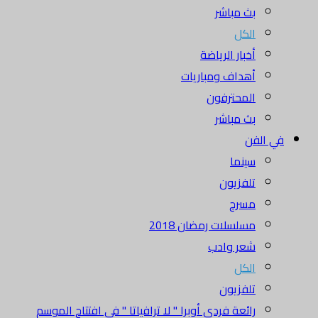
بث مباشر
الكل
أخبار الرياضة
أهداف ومباريات
المحترفون
بث مباشر
في الفن
سينما
تلفزيون
مسرح
مسلسلات رمضان 2018
شعر وادب
الكل
تلفزيون
رائعة فردي أوبرا " لا ترافياتا " في افتتاح الموسم