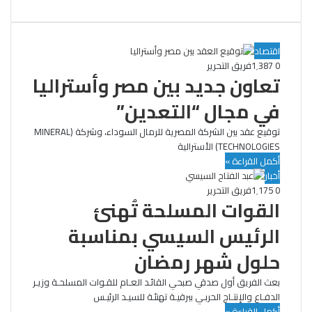
اقتصاد
0
1٬387
فريق التحرير
تعاون جديد بين مصر وأستراليا
في مجال “التعدين”
توقيع عقد بين الشركة المصرية للرمال السوداء، وشركة (MINERAL
TECHNOLOGIES) الأسترالية
أكمل القراءة »
أخبار
0
1٬175
فريق التحرير
القوات المسلحة تُهنئ
الرئيس السيسي بمناسبة
حلول شهر رمضان
بعث الفريق أول صدقي صبحي القائـد العـام للقـوات المسلحـة وزيـر
الدفـاع والإنتـاج الحربـي ببرقيـة تهنئـة للسيـد الرئيـس
أكمل القراءة »