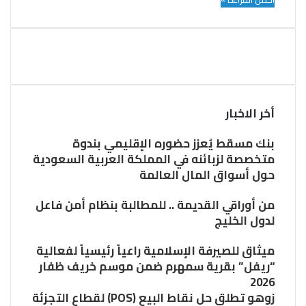
أخر الاخبار
بنك مسقط يُعزز حضوره الإقليمي بندوة
متخصصة لزبائنه في المملكة العربية السعودية
حول أسواق المال العالمة
من أوراقي القديمة .. للمطالبة بنظام أمن فاعل
لدول الخليج
ميثاق للصيرفة الإسلامية راعياً رئيسياً لفعالية
“ريفل” بقرية سمهرم ضمن موسم خريف ظفار
2026
زوهو تطلق حل نقاط البيع (POS) لقطاع التجزئة