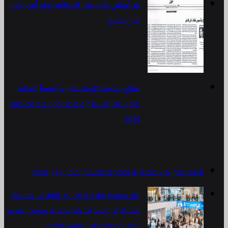
من أوراقي القديمة .. للمطالبة بنظام أمن فاعل
لدول الخليج
ميثاق للصيرفة الإسلامية راعياً رئيسياً لفعالية
“ريفل” بقرية سمهرم ضمن موسم خريف ظفار
2026
زوهو تطلق حل نقاط البيع (POS) لقطاع التجزئة في دول الخليج
بنك مسقط يعزّز التواصل بين الزوّار في مسقط
وصلالة في تجربة تفاعلية مبتكرة ويواصل تقديم
عروض حصريّة خلال موسم الخريف