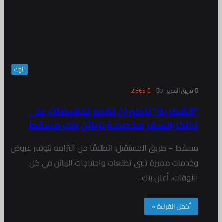
بنوك
فريق التحرير
0
2٬365
“القطرية” للطيران تقدم تخفيضات على
تذاكر السفر مخصصة لزبائن بنك مسقط
مسقط – طريق المستقبل: انطلاقًا من التزامه بتوفير عروض
وخدمات مميزة تلبي تطلعات واحتياجات الزبائن في كل
الأوقات، أعلن بنك…
أكمل القراءة »