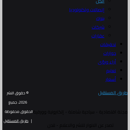
الكل
إتصالات وتكنولوجيا
بنوك
شركات
عقارات
تحقيقات
حوارات
أراء ورؤى
تعليم
أسعار
طريق المستقبل
© حقوق النشر
2026، جميع
مجلة اقتصادية - سياحية شاملة - إلكترونية وورقية
الحقوق محفوظة
|
طريق المستقبل
تصدر عن الانوار للنشر والاعلام - لندن