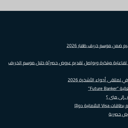
هرم ضمن موسم خريف ظفار 2026
ة تفاعلية مبتكرة ويواصل تقديم عروض حصريّة خلال موسم الخريف
لملتقى أجواء الأشخرة 2026
Futur”
..إلى متى ؟
روض حصرية