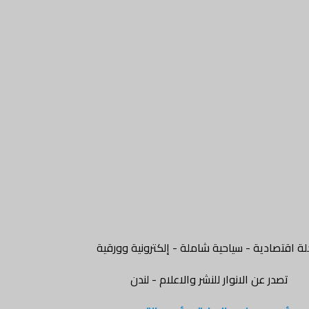
ة اقتصادية - سياحية شاملة - إلكترونية وورقية
تصدر عن الانوار للنشر والاعلام - لندن