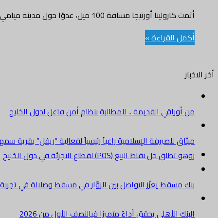
أتمت كارولينا أورتيجا مسافة 100 ميل، عدوًا حول مدينة ميامي، في مايو عام 2015، وأمضت 4 سنوات تشارك في سباقات…
أكمل القراءة »
أخر الاخبار
من أوراقي القديمة .. للمطالبة بنظام أمن فاعل لدول الخليج
ميثاق للصيرفة الإسلامية راعياً رئيسياً لفعالية “ريفل” بقرية سم
زوهو تطلق حل نقاط البيع (POS) لقطاع التجزئة في دول الخليج
بنك مسقط يعزّز التواصل بين الزوّار في مسقط وصلالة في تجرب
البنك الأهلي يحقق أداءً متميزا فيالنصف الأول من 2026