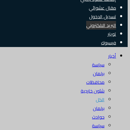
مقال عشوائي
تسجيل الدخول
البريد الالكتروني
تويتر
فيسبوك
أخبار
سياسة
برلمان
محافظات
شئون خارجية
الكل
برلمان
حوادث
سياسة