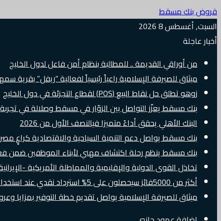
قروض بنك مسقط
السبت, أغسطس 8 2026
أخبار عاجلة
من أوراقي القديمة .. للمطالبة بنظام أمن فاعل لدول الخليج
ميثاق للصيرفة الإسلامية راعياً رئيسياً لفعالية “ريفل” بقرية سم
زوهو تطلق حل نقاط البيع (POS) لقطاع التجزئة في دول الخليج
بنك مسقط يعزّز التواصل بين الزوّار في مسقط وصلالة في تجرب
البنك الأهلي يحقق أداءً متميزا فيالنصف الأول من 2026
بنك مسقط يواصل دعم التنمية السياحية والاقتصادية كراعٍ مصرفي 
بنك مسقط ينظم رحلة اكتشاف مهني لأبناء الموظفين ضمن فعالية “e Banker
تخاذل القوى الدولية والإقليمية والمماطلة الأمريكية -الإيرانية 
أكثر من 5000فائز سيحصلون على 5% استرداد نقدي عند استخدام بطاقات Visa الائتمانية دوليًا
ميثاق للصيرفة الإسلامية يواصل تقديم خطة التوفير بمزايا وع
إضافة عمود جانبي