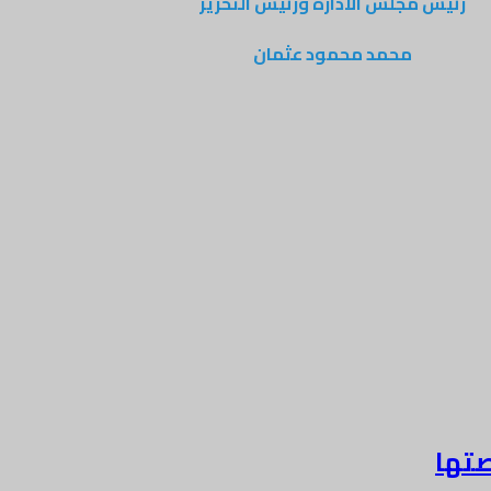
رئيس مجلس الادارة ورئيس التحرير
محمد محمود عثمان
صتها