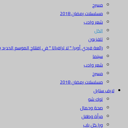
مسرح
مسلسلات رمضان 2018
شعر وادب
الكل
تلفزيون
رائعة فردي أوبرا " لا ترافياتا " في افتتاح الموسم الجديد بدا
سينما
شعر وادب
مسرح
مسلسلات رمضان 2018
لايف ستايل
توك شو
صحة وجمال
مرأة وطفل
ورا كل باب