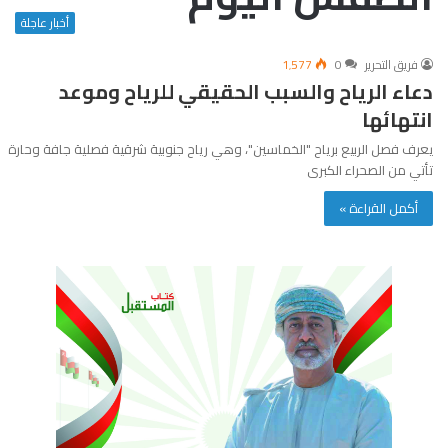
أخبار عاجلة
فريق التحرير
0
1٬577
دعاء الرياح والسبب الحقيقي للرياح وموعد
انتهائها
يعرف فصل الربيع برياح "الخماسين"، وهي رياح جنوبية شرقية فصلية جافة وحارة
تأتي من الصحراء الكبرى
أكمل القراءة »