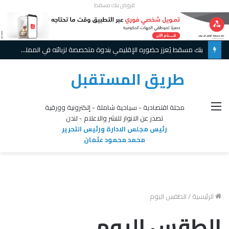
قروض بنك مسقط
بنك مسقط يُعزز حضوره الإقليمي بندوة متخصصة لزبائنه في المملكة العربية السعودية حول أسواق المال العالمة
طريق المستقبل
القائمة
مجلة اقتصادية - سياحية شاملة - إلكترونية وورقية
تصدر عن الانوار للنشر والاعلام - لندن
رئيس مجلس الادارة ورئيس التحرير
محمد محمود عثمان
الرئيسية
/
الطقس اليوم
الطقس اليوم