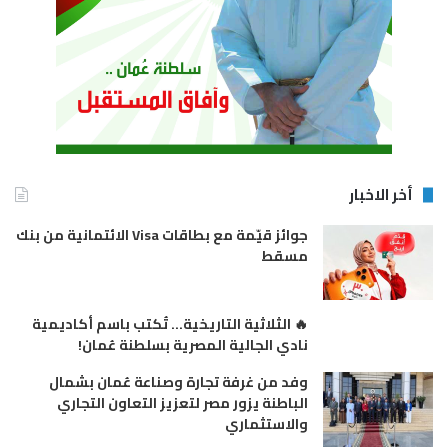
أخر الاخبار
جوائز قيّمة مع بطاقات Visa الائتمانية من بنك
مسقط
🔥 الثلاثية التاريخية… تُكتب باسم أكاديمية
نادي الجالية المصرية بسلطنة عُمان!
وفد من غرفة تجارة وصناعة عُمان بشمال
الباطنة يزور مصر لتعزيز التعاون التجاري
والاستثماري