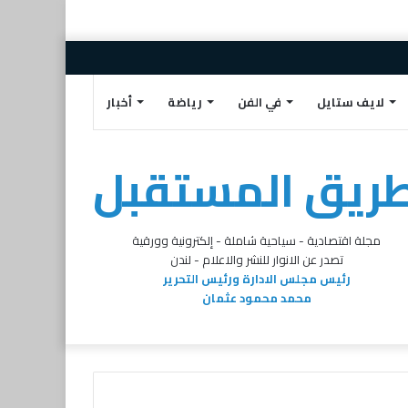
إضافة
مقال
تسجيل
تويتر
البريد
فيسبوك
عمود
عشوائي
الدخول
الالكتروني
لايف ستايل
في الفن
رياضة
أخبار
جانبي
ريق المستقبل
مجلة اقتصادية - سياحية شاملة - إلكترونية وورقية
تصدر عن الانوار للنشر والاعلام - لندن
رئيس مجلس الادارة ورئيس التحرير
محمد محمود عثمان