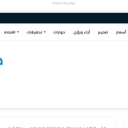
قروض بنك مسقط
أسعار
تعليم
أراء ورؤى
حوارات
تحقيقات
اقتصاد
ط