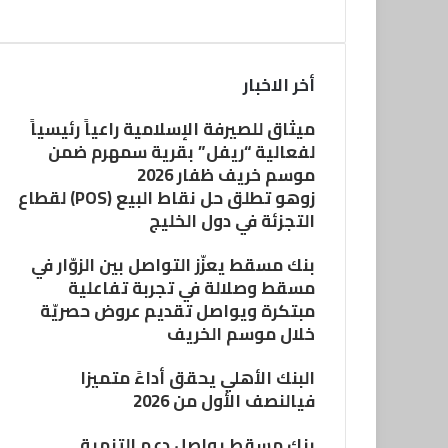
أخر الاخبار
ميثاق للصيرفة الإسلامية راعياً رئيسياً
لفعالية “ريفل” بقرية سمهرم ضمن
موسم خريف ظفار 2026
زوهو تطلق حل نقاط البيع (POS) لقطاع
التجزئة في دول الخليج
بنك مسقط يعزّز التواصل بين الزوّار في
مسقط وصلالة في تجربة تفاعلية
مبتكرة ويواصل تقديم عروض حصريّة
خلال موسم الخريف
البنك الأهلي يحقق أداءً متميزا
فيالنصف الأول من 2026
بنك مسقط يواصل دعم التنمية