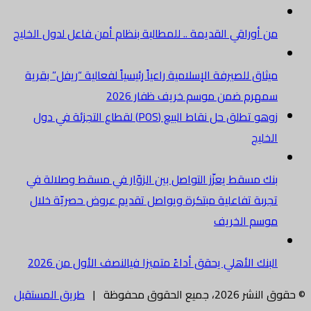
من أوراقي القديمة .. للمطالبة بنظام أمن فاعل لدول الخليج
ميثاق للصيرفة الإسلامية راعياً رئيسياً لفعالية “ريفل” بقرية
سمهرم ضمن موسم خريف ظفار 2026
زوهو تطلق حل نقاط البيع (POS) لقطاع التجزئة في دول
الخليج
بنك مسقط يعزّز التواصل بين الزوّار في مسقط وصلالة في
تجربة تفاعلية مبتكرة ويواصل تقديم عروض حصريّة خلال
موسم الخريف
البنك الأهلي يحقق أداءً متميزا فيالنصف الأول من 2026
© حقوق النشر 2026، جميع الحقوق محفوظة |
طريق المستقبل