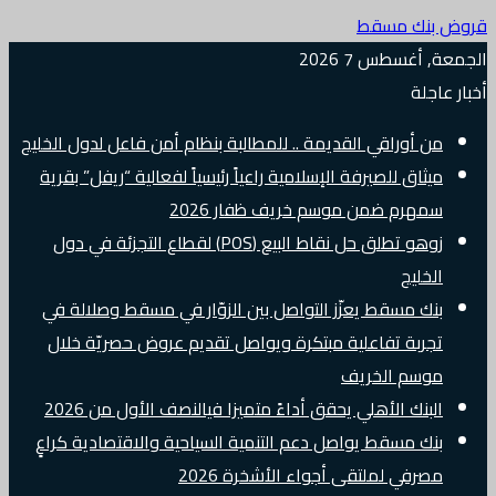
قروض بنك مسقط
الجمعة, أغسطس 7 2026
أخبار عاجلة
من أوراقي القديمة .. للمطالبة بنظام أمن فاعل لدول الخليج
ميثاق للصيرفة الإسلامية راعياً رئيسياً لفعالية “ريفل” بقرية
سمهرم ضمن موسم خريف ظفار 2026
زوهو تطلق حل نقاط البيع (POS) لقطاع التجزئة في دول
الخليج
بنك مسقط يعزّز التواصل بين الزوّار في مسقط وصلالة في
تجربة تفاعلية مبتكرة ويواصل تقديم عروض حصريّة خلال
موسم الخريف
البنك الأهلي يحقق أداءً متميزا فيالنصف الأول من 2026
بنك مسقط يواصل دعم التنمية السياحية والاقتصادية كراعٍ
مصرفي لملتقى أجواء الأشخرة 2026