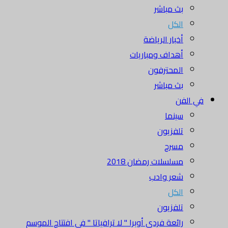
بث مباشر
الكل
أخبار الرياضة
أهداف ومباريات
المحترفون
بث مباشر
في الفن
سينما
تلفزيون
مسرح
مسلسلات رمضان 2018
شعر وادب
الكل
تلفزيون
رائعة فردي أوبرا " لا ترافياتا " في افتتاح الموسم