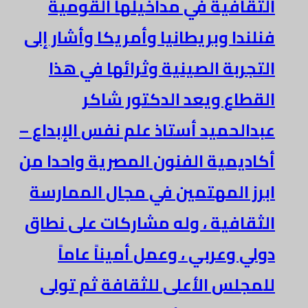
الثقافية في مداخيلها القومية
فنلندا وبريطانيا وأمريكا وأشار إلى
التجربة الصينية وثرائها في هذا
القطاع ويعد الدكتور شاكر
عبدالحميد أستاذ علم نفس الإبداع –
أكاديمية الفنون المصرية واحدا من
ابرز المهتمين في مجال الممارسة
الثقافية ، وله مشاركات على نطاق
دولي وعربي ، وعمل أميناً عاماً
للمجلس الأعلى للثقافة ثم تولى