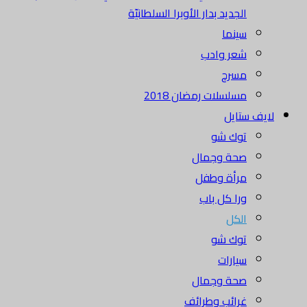
الجديد بدار الأوبرا السلطانيّة
سينما
شعر وادب
مسرح
مسلسلات رمضان 2018
لايف ستايل
توك شو
صحة وجمال
مرأة وطفل
ورا كل باب
الكل
توك شو
سيارات
صحة وجمال
غرائب وطرائف