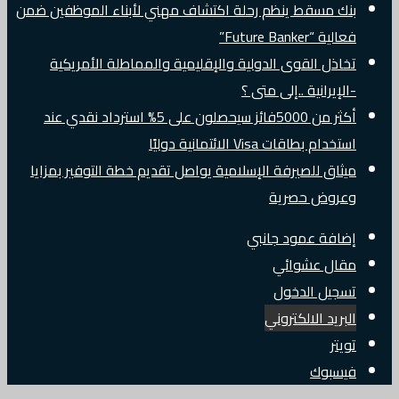
بنك مسقط ينظم رحلة اكتشاف مهني لأبناء الموظفين ضمن
فعالية “Future Banker”
تخاذل القوى الدولية والإقليمية والمماطلة الأمريكية
-الإيرانية ..إلى متى ؟
أكثر من 5000فائز سيحصلون على 5% استرداد نقدي عند
استخدام بطاقات Visa الائتمانية دوليًا
ميثاق للصيرفة الإسلامية يواصل تقديم خطة التوفير بمزايا
وعروض حصرية
إضافة عمود جانبي
مقال عشوائي
تسجيل الدخول
البريد الالكتروني
تويتر
فيسبوك