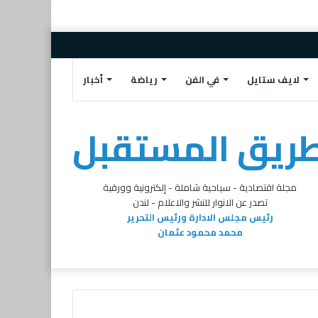
إضافة
مقال
تسجيل
تويتر
البريد
فيسبوك
عمود
عشوائي
الدخول
الالكتروني
لايف ستايل
في الفن
رياضة
أخبار
جانبي
ريق المستقبل
مجلة اقتصادية - سياحية شاملة - إلكترونية وورقية
تصدر عن الانوار للنشر والاعلام - لندن
رئيس مجلس الادارة ورئيس التحرير
محمد محمود عثمان