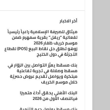
أخر الاخبار
ميثاق للصيرفة الإسلامية راعياً رئيسياً
لفعالية “ريفل” بقرية سمهرم ضمن
موسم خريف ظفار 2026
زوهو تطلق حل نقاط البيع (POS) لقطاع
التجزئة في دول الخليج
بنك مسقط يعزّز التواصل بين الزوّار في
مسقط وصلالة في تجربة تفاعلية
مبتكرة ويواصل تقديم عروض حصريّة
خلال موسم الخريف
البنك الأهلي يحقق أداءً متميزا
فيالنصف الأول من 2026
بنك مسقط يواصل دعم التنمية