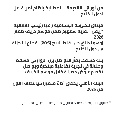
من أوراقي القديمة .. للمطالبة بنظام أمن فاعل
لدول الخليج
ميثاق للصيرفة الإسلامية راعياً رئيسياً لفعالية
“ريفل” بقرية سمهرم ضمن موسم خريف ظفار
2026
زوهو تطلق حل نقاط البيع (POS) لقطاع التجزئة
في دول الخليج
بنك مسقط يعزّز التواصل بين الزوّار في مسقط
وصلالة في تجربة تفاعلية مبتكرة ويواصل
تقديم عروض حصريّة خلال موسم الخريف
البنك الأهلي يحقق أداءً متميزا فيالنصف الأول
من 2026
© حقوق النشر 2026، جميع الحقوق محفوظة |
طريق المستقبل
فيسبوك
تويتر