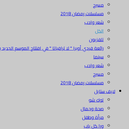
مسرح
مسلسلات رمضان 2018
شعر وادب
الكل
تلفزيون
رائعة فردي أوبرا " لا ترافياتا " في افتتاح الموسم الجديد بدا
سينما
شعر وادب
مسرح
مسلسلات رمضان 2018
لايف ستايل
توك شو
صحة وجمال
مرأة وطفل
ورا كل باب