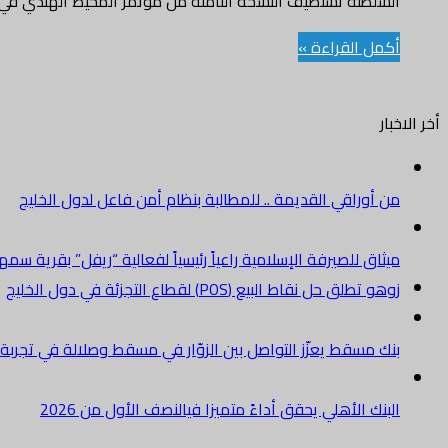
السلطنة تستضيف النسخة الثامنة من مؤتمر المحيط الهندي في فبراير 2025 طريق المستقبل- محمد محمودعثمان : استعرض ملتقى 
أكمل القراءة »
أخر الاخبار
من أوراقي القديمة .. للمطالبة بنظام أمن فاعل لدول الخليج
ميثاق للصيرفة الإسلامية راعياً رئيسياً لفعالية “ريفل” بقرية سم
زوهو تطلق حل نقاط البيع (POS) لقطاع التجزئة في دول الخليج
بنك مسقط يعزّز التواصل بين الزوّار في مسقط وصلالة في تجرب
البنك الأهلي يحقق أداءً متميزا فيالنصف الأول من 2026