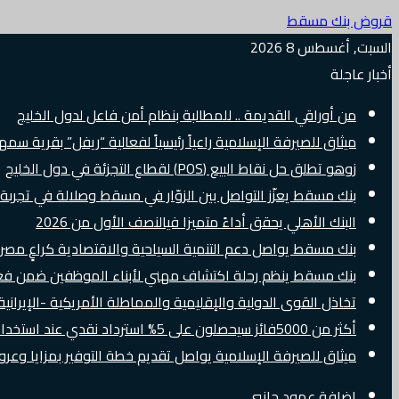
قروض بنك مسقط
السبت, أغسطس 8 2026
أخبار عاجلة
من أوراقي القديمة .. للمطالبة بنظام أمن فاعل لدول الخليج
ميثاق للصيرفة الإسلامية راعياً رئيسياً لفعالية “ريفل” بقرية سم
زوهو تطلق حل نقاط البيع (POS) لقطاع التجزئة في دول الخليج
بنك مسقط يعزّز التواصل بين الزوّار في مسقط وصلالة في تجرب
البنك الأهلي يحقق أداءً متميزا فيالنصف الأول من 2026
بنك مسقط يواصل دعم التنمية السياحية والاقتصادية كراعٍ مصرفي 
بنك مسقط ينظم رحلة اكتشاف مهني لأبناء الموظفين ضمن فعالية “e Banker
تخاذل القوى الدولية والإقليمية والمماطلة الأمريكية -الإيرانية 
أكثر من 5000فائز سيحصلون على 5% استرداد نقدي عند استخدام بطاقات Visa الائتمانية دوليًا
ميثاق للصيرفة الإسلامية يواصل تقديم خطة التوفير بمزايا وع
إضافة عمود جانبي