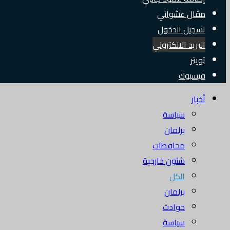
مقال عشوائي
تسجيل الدخول
البريد الالكتروني
تويتر
فيسبوك
أخبار
سياسة
برلمان
محافظات
شئون خارجية
الكل
برلمان
حوادث
سياسة