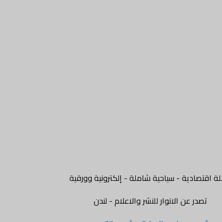
ة اقتصادية - سياحية شاملة - إلكترونية وورقية
تصدر عن الانوار للنشر والاعلام - لندن