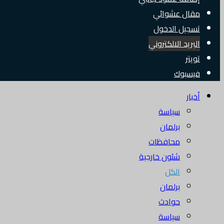
مقال عشوائي
تسجيل الدخول
البريد الالكتروني
تويتر
فيسبوك
أخبار
سياسة
برلمان
محافظات
شئون خارجية
الكل
برلمان
حوادث
سياسة