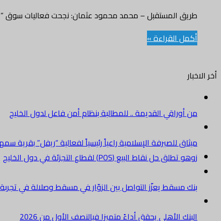
طريق المستقبل – محمد محمود عثمان: نجحت فعاليات سوق ” ال
أكمل القراءة »
أخر الاخبار
من أوراقي القديمة .. للمطالبة بنظام أمن فاعل لدول الخليج
ميثاق للصيرفة الإسلامية راعياً رئيسياً لفعالية “ريفل” بقرية سم
زوهو تطلق حل نقاط البيع (POS) لقطاع التجزئة في دول الخليج
بنك مسقط يعزّز التواصل بين الزوّار في مسقط وصلالة في تجرب
البنك الأهلي يحقق أداءً متميزا فيالنصف الأول من 2026