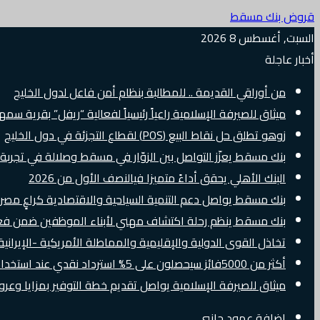
قروض بنك مسقط
السبت, أغسطس 8 2026
أخبار عاجلة
من أوراقي القديمة .. للمطالبة بنظام أمن فاعل لدول الخليج
ميثاق للصيرفة الإسلامية راعياً رئيسياً لفعالية “ريفل” بقرية سم
زوهو تطلق حل نقاط البيع (POS) لقطاع التجزئة في دول الخليج
بنك مسقط يعزّز التواصل بين الزوّار في مسقط وصلالة في تجرب
البنك الأهلي يحقق أداءً متميزا فيالنصف الأول من 2026
بنك مسقط يواصل دعم التنمية السياحية والاقتصادية كراعٍ مصرفي 
بنك مسقط ينظم رحلة اكتشاف مهني لأبناء الموظفين ضمن فعالية “e Banker
تخاذل القوى الدولية والإقليمية والمماطلة الأمريكية -الإيرانية 
أكثر من 5000فائز سيحصلون على 5% استرداد نقدي عند استخدام بطاقات Visa الائتمانية دوليًا
ميثاق للصيرفة الإسلامية يواصل تقديم خطة التوفير بمزايا وع
إضافة عمود جانبي