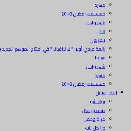
مسرح
مسلسلات رمضان 2018
شعر وادب
الكل
تلفزيون
رائعة فردي أوبرا " لا ترافياتا " في افتتاح الموسم الجديد بدا
سينما
شعر وادب
مسرح
مسلسلات رمضان 2018
لايف ستايل
توك شو
صحة وجمال
مرأة وطفل
ورا كل باب