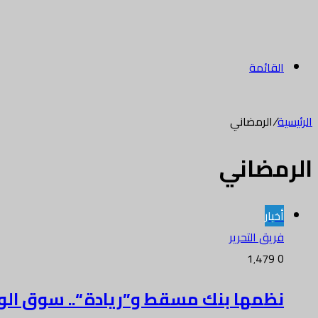
القائمة
الرئيسية
/
الرمضاني
الرمضاني
أخبار
فريق التحرير
1٬479
0
نظمها بنك مسقط و”ريادة “.. سوق الوث