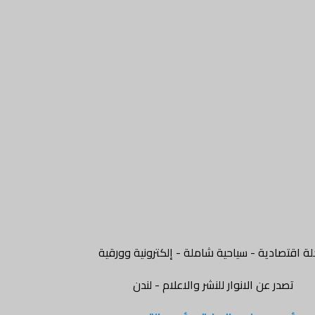
ة اقتصادية - سياحية شاملة - إلكترونية وورقية
تصدر عن الانوار للنشر والاعلام - لندن