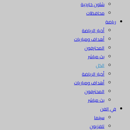
شئون خارجية
محافظات
رياضة
أخبار الرياضة
أهداف ومباريات
المحترفون
بث مباشر
الكل
أخبار الرياضة
أهداف ومباريات
المحترفون
بث مباشر
في الفن
سينما
تلفزيون