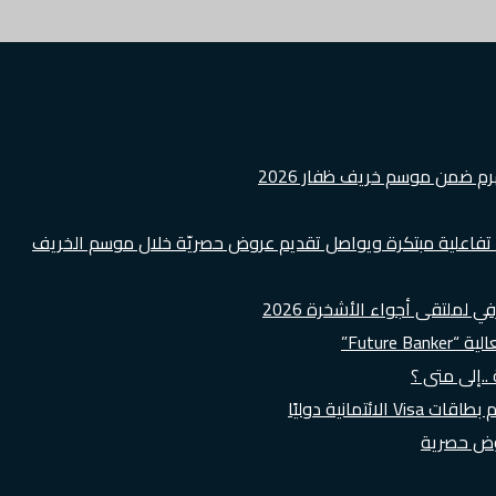
هرم ضمن موسم خريف ظفار 2026
ة تفاعلية مبتكرة ويواصل تقديم عروض حصريّة خلال موسم الخريف
لملتقى أجواء الأشخرة 2026
Futur”
..إلى متى ؟
روض حصرية