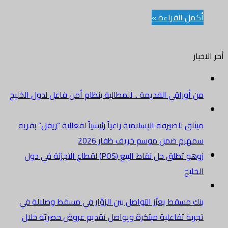
أكمل القراءة »
أخر الاخبار
من أوراقي القديمة .. للمطالبة بنظام أمن فاعل لدول الخليج
ميثاق للصيرفة الإسلامية راعياً رئيسياً لفعالية “ريفل” بقرية
سمهرم ضمن موسم خريف ظفار 2026
زوهو تطلق حل نقاط البيع (POS) لقطاع التجزئة في دول
الخليج
بنك مسقط يعزّز التواصل بين الزوّار في مسقط وصلالة في
تجربة تفاعلية مبتكرة ويواصل تقديم عروض حصريّة خلال