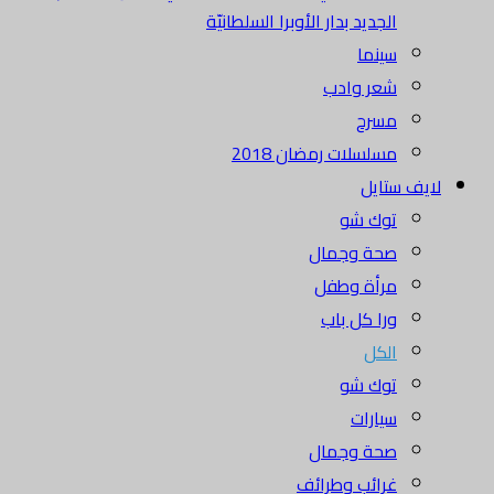
الجديد بدار الأوبرا السلطانيّة
سينما
شعر وادب
مسرح
مسلسلات رمضان 2018
لايف ستايل
توك شو
صحة وجمال
مرأة وطفل
ورا كل باب
الكل
توك شو
سيارات
صحة وجمال
غرائب وطرائف