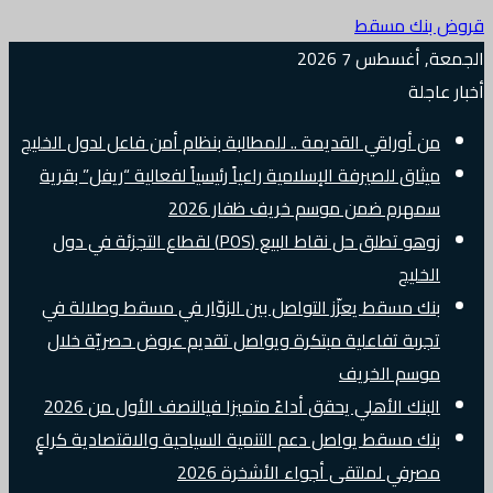
قروض بنك مسقط
الجمعة, أغسطس 7 2026
أخبار عاجلة
من أوراقي القديمة .. للمطالبة بنظام أمن فاعل لدول الخليج
ميثاق للصيرفة الإسلامية راعياً رئيسياً لفعالية “ريفل” بقرية
سمهرم ضمن موسم خريف ظفار 2026
زوهو تطلق حل نقاط البيع (POS) لقطاع التجزئة في دول
الخليج
بنك مسقط يعزّز التواصل بين الزوّار في مسقط وصلالة في
تجربة تفاعلية مبتكرة ويواصل تقديم عروض حصريّة خلال
موسم الخريف
البنك الأهلي يحقق أداءً متميزا فيالنصف الأول من 2026
بنك مسقط يواصل دعم التنمية السياحية والاقتصادية كراعٍ
مصرفي لملتقى أجواء الأشخرة 2026