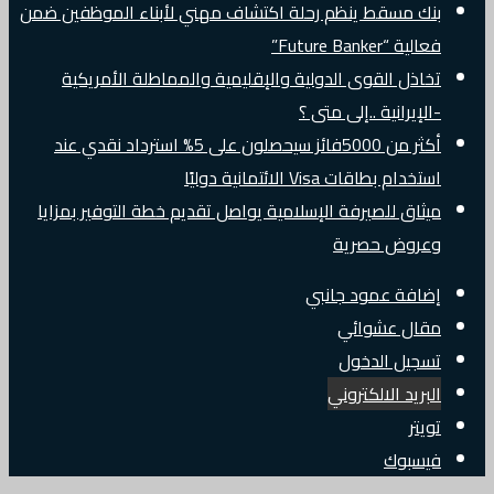
بنك مسقط ينظم رحلة اكتشاف مهني لأبناء الموظفين ضمن
فعالية “Future Banker”
تخاذل القوى الدولية والإقليمية والمماطلة الأمريكية
-الإيرانية ..إلى متى ؟
أكثر من 5000فائز سيحصلون على 5% استرداد نقدي عند
استخدام بطاقات Visa الائتمانية دوليًا
ميثاق للصيرفة الإسلامية يواصل تقديم خطة التوفير بمزايا
وعروض حصرية
إضافة عمود جانبي
مقال عشوائي
تسجيل الدخول
البريد الالكتروني
تويتر
فيسبوك