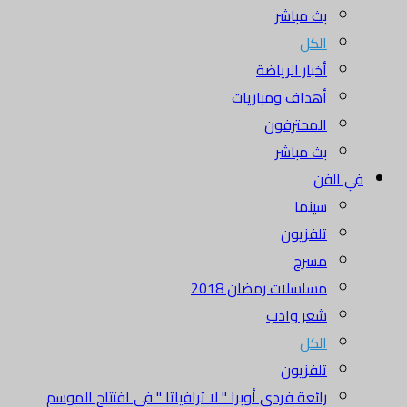
بث مباشر
الكل
أخبار الرياضة
أهداف ومباريات
المحترفون
بث مباشر
في الفن
سينما
تلفزيون
مسرح
مسلسلات رمضان 2018
شعر وادب
الكل
تلفزيون
رائعة فردي أوبرا " لا ترافياتا " في افتتاح الموسم