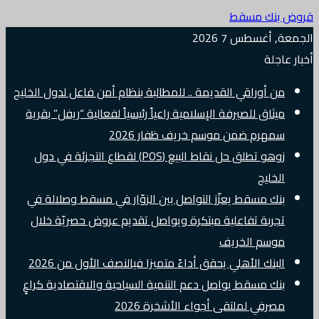
قروض بنك مسقط
الجمعة, أغسطس 7 2026
أخبار عاجلة
من أوراقي القديمة .. للمطالبة بنظام أمن فاعل لدول الخليج
ميثاق للصيرفة الإسلامية راعياً رئيسياً لفعالية “ريفل” بقرية
سمهرم ضمن موسم خريف ظفار 2026
زوهو تطلق حل نقاط البيع (POS) لقطاع التجزئة في دول
الخليج
بنك مسقط يعزّز التواصل بين الزوّار في مسقط وصلالة في
تجربة تفاعلية مبتكرة ويواصل تقديم عروض حصريّة خلال
موسم الخريف
البنك الأهلي يحقق أداءً متميزا فيالنصف الأول من 2026
بنك مسقط يواصل دعم التنمية السياحية والاقتصادية كراعٍ
مصرفي لملتقى أجواء الأشخرة 2026