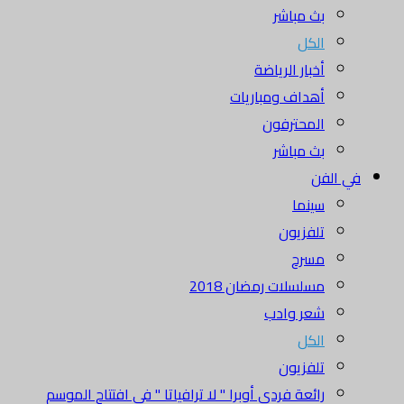
بث مباشر
الكل
أخبار الرياضة
أهداف ومباريات
المحترفون
بث مباشر
في الفن
سينما
تلفزيون
مسرح
مسلسلات رمضان 2018
شعر وادب
الكل
تلفزيون
رائعة فردي أوبرا " لا ترافياتا " في افتتاح الموسم