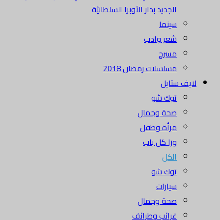
الجديد بدار الأوبرا السلطانيّة
سينما
شعر وادب
مسرح
مسلسلات رمضان 2018
لايف ستايل
توك شو
صحة وجمال
مرأة وطفل
ورا كل باب
الكل
توك شو
سيارات
صحة وجمال
غرائب وطرائف