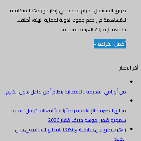
طريق المستقبل- مرام محمد: في إطار جهودها المتكاملة
للمُساهمة في دعم جهود الدولة لحماية البيئة، أطلقت
جامعة الإمارات العربية المتحدة…
أكمل القراءة »
أخر الاخبار
من أوراقي القديمة .. للمطالبة بنظام أمن فاعل لدول الخليج
ميثاق للصيرفة الإسلامية راعياً رئيسياً لفعالية “ريفل” بقرية
سمهرم ضمن موسم خريف ظفار 2026
زوهو تطلق حل نقاط البيع (POS) لقطاع التجزئة في دول
الخليج