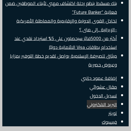
بنك مسقط ينظم رحلة اكتشاف مهني لأبناء الموظفين ضمن
فعالية “Future Banker”
تخاذل القوى الدولية والإقليمية والمماطلة الأمريكية
-الإيرانية ..إلى متى ؟
أكثر من 5000فائز سيحصلون على 5% استرداد نقدي عند
استخدام بطاقات Visa الائتمانية دوليًا
ميثاق للصيرفة الإسلامية يواصل تقديم خطة التوفير بمزايا
وعروض حصرية
إضافة عمود جانبي
مقال عشوائي
تسجيل الدخول
البريد الالكتروني
تويتر
فيسبوك