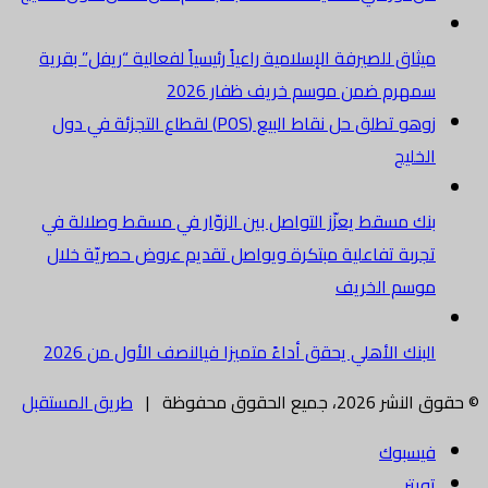
ميثاق للصيرفة الإسلامية راعياً رئيسياً لفعالية “ريفل” بقرية
سمهرم ضمن موسم خريف ظفار 2026
زوهو تطلق حل نقاط البيع (POS) لقطاع التجزئة في دول
الخليج
بنك مسقط يعزّز التواصل بين الزوّار في مسقط وصلالة في
تجربة تفاعلية مبتكرة ويواصل تقديم عروض حصريّة خلال
موسم الخريف
البنك الأهلي يحقق أداءً متميزا فيالنصف الأول من 2026
© حقوق النشر 2026، جميع الحقوق محفوظة |
طريق المستقبل
فيسبوك
تويتر