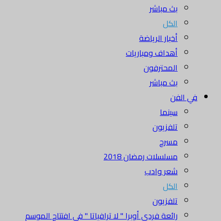
بث مباشر
الكل
أخبار الرياضة
أهداف ومباريات
المحترفون
بث مباشر
في الفن
سينما
تلفزيون
مسرح
مسلسلات رمضان 2018
شعر وادب
الكل
تلفزيون
رائعة فردي أوبرا " لا ترافياتا " في افتتاح الموسم