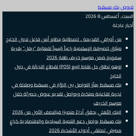
قروض بنك مسقط
السبت, أغسطس 8 2026
أخبار عاجلة
من أوراقي القديمة .. للمطالبة بنظام أمن فاعل لدول الخليج
ميثاق للصيرفة الإسلامية راعياً رئيسياً لفعالية “ريفل” بقرية
سمهرم ضمن موسم خريف ظفار 2026
زوهو تطلق حل نقاط البيع (POS) لقطاع التجزئة في دول
الخليج
بنك مسقط يعزّز التواصل بين الزوّار في مسقط وصلالة في
تجربة تفاعلية مبتكرة ويواصل تقديم عروض حصريّة خلال
موسم الخريف
البنك الأهلي يحقق أداءً متميزا فيالنصف الأول من 2026
بنك مسقط يواصل دعم التنمية السياحية والاقتصادية كراعٍ
مصرفي لملتقى أجواء الأشخرة 2026