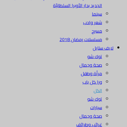
الجديد بدار الأوبرا السلطانيّة
سينما
شعر وادب
مسرح
مسلسلات رمضان 2018
لايف ستايل
توك شو
صحة وجمال
مرأة وطفل
ورا كل باب
الكل
توك شو
سيارات
صحة وجمال
غرائب وطرائف