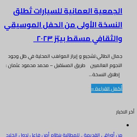
الجمعية العمانية للسيارات تُطلق
النسخة الأولى من الحفل الموسيقي
والثقافي مسقط بيتز ٢٠٢٣
جمال الطائي:تشجيع و إبراز المواهب المحلية في ظل وجود
النجوم العالميين طريق المستقبل – محمد محمود عثمان :
إطلاق النسخة…
أكمل القراءة »
أخر الاخبار
من أوراقي القديمة .. للمطالبة بنظام أمن فاعل لدول الخليج