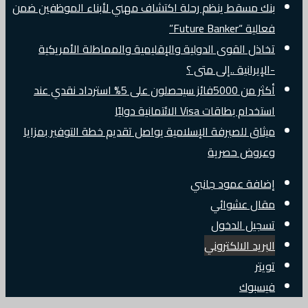
بنك مسقط ينظم رحلة اكتشاف مهني لأبناء الموظفين ضمن
فعالية “Future Banker”
تخاذل القوى الدولية والإقليمية والمماطلة الأمريكية
-الإيرانية ..إلى متى ؟
أكثر من 5000فائز سيحصلون على 5% استرداد نقدي عند
استخدام بطاقات Visa الائتمانية دوليًا
ميثاق للصيرفة الإسلامية يواصل تقديم خطة التوفير بمزايا
وعروض حصرية
إضافة عمود جانبي
مقال عشوائي
تسجيل الدخول
البريد الالكتروني
تويتر
فيسبوك