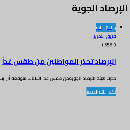
الإرصاد الجوية
ورا كل باب
فريق التحرير
1٬556
0
الإرصاد تحذر المواطنين من طقس غداً
حذرت هيئة الأرصاد الجويةمن طقس غداً الثلاثاء، متوقعة أن يسو
أكمل القراءة »
أخر الاخبار
زوهو تطلق حل نقاط البيع (POS) لقطاع التجزئة في دول الخليج