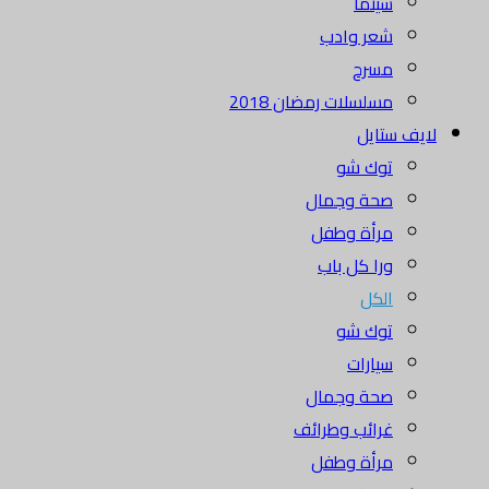
سينما
شعر وادب
مسرح
مسلسلات رمضان 2018
لايف ستايل
توك شو
صحة وجمال
مرأة وطفل
ورا كل باب
الكل
توك شو
سيارات
صحة وجمال
غرائب وطرائف
مرأة وطفل