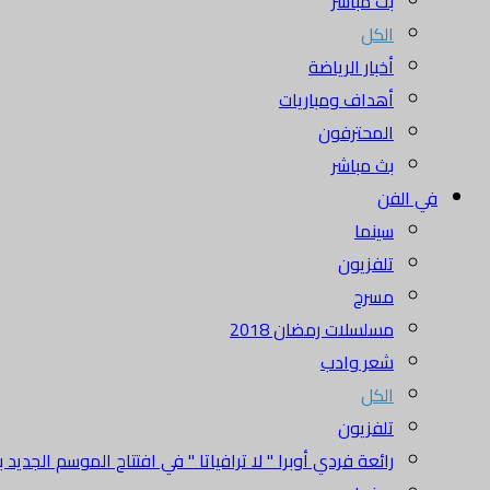
بث مباشر
الكل
أخبار الرياضة
أهداف ومباريات
المحترفون
بث مباشر
في الفن
سينما
تلفزيون
مسرح
مسلسلات رمضان 2018
شعر وادب
الكل
تلفزيون
رائعة فردي أوبرا " لا ترافياتا " في افتتاح الموسم الجديد بدا