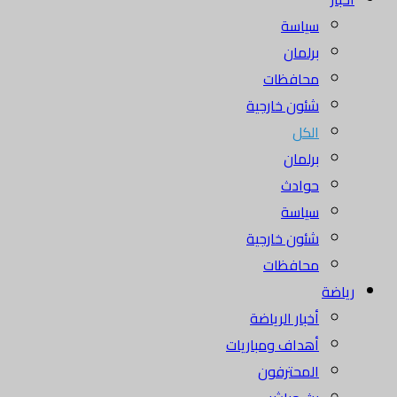
سياسة
برلمان
محافظات
شئون خارجية
الكل
برلمان
حوادث
سياسة
شئون خارجية
محافظات
رياضة
أخبار الرياضة
أهداف ومباريات
المحترفون