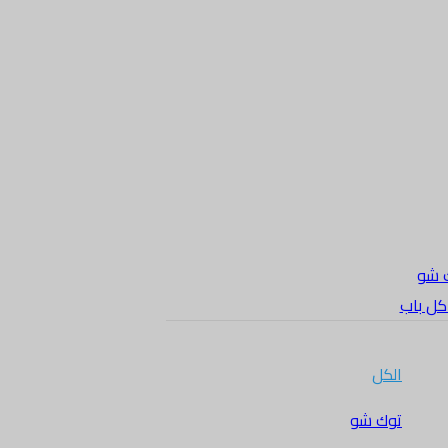
 شو
 كل باب
الكل
توك شو