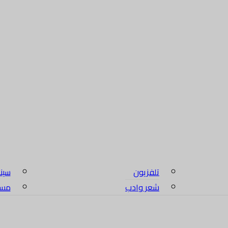
تلفزيون
سين
شعر وادب
مسلس