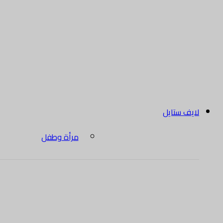
لايف ستايل
مرأة وطفل