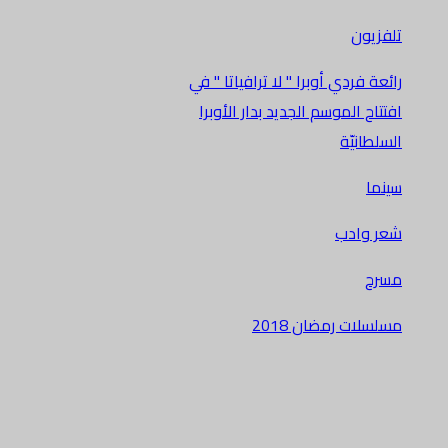
تلفزيون
رائعة فردي أوبرا " لا ترافياتا " في
افتتاح الموسم الجديد بدار الأوبرا
السلطانيّة
سينما
شعر وادب
مسرح
مسلسلات رمضان 2018