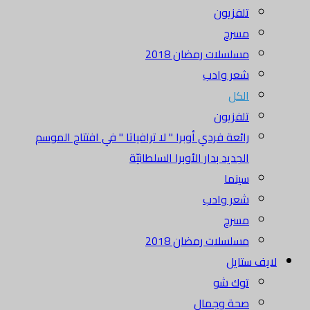
تلفزيون
مسرح
مسلسلات رمضان 2018
شعر وادب
الكل
تلفزيون
رائعة فردي أوبرا " لا ترافياتا " في افتتاح الموسم
الجديد بدار الأوبرا السلطانيّة
سينما
شعر وادب
مسرح
مسلسلات رمضان 2018
لايف ستايل
توك شو
صحة وجمال