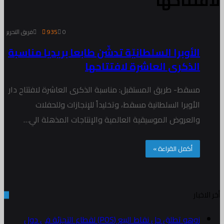
لافتتاحها
0
935
فريق التحرير
الأوبرا السلطانيّة تدشّن طابعا بريديا مناسبة
الذكرى العاشرة لافتتاحها
مسقط- طريق المستقبل: مناسبة الذكرى العاشرة لافتتاح دار
الأوبرا السلطانية مسقط، وتخليداً للإنجازات وللحفلات
والعروض الموسيقية العالمية والإنتاجات المذهلة الي…
أكمل القراءة »
أخر الاخبار
زوهو تطلق حل نقاط البيع (POS) لقطاع التجزئة في دول