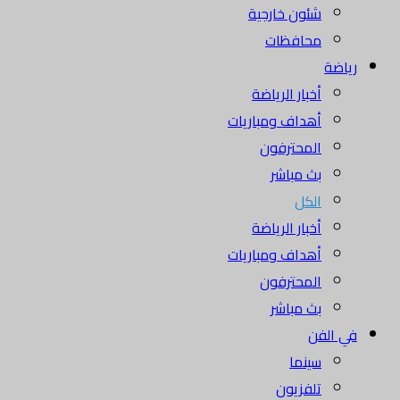
شئون خارجية
محافظات
رياضة
أخبار الرياضة
أهداف ومباريات
المحترفون
بث مباشر
الكل
أخبار الرياضة
أهداف ومباريات
المحترفون
بث مباشر
في الفن
سينما
تلفزيون