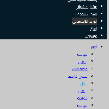
مقال عشوائي
تسجيل الدخول
البريد الالكتروني
تويتر
فيسبوك
أخبار
سياسة
برلمان
محافظات
شئون خارجية
الكل
برلمان
حوادث
سياسة