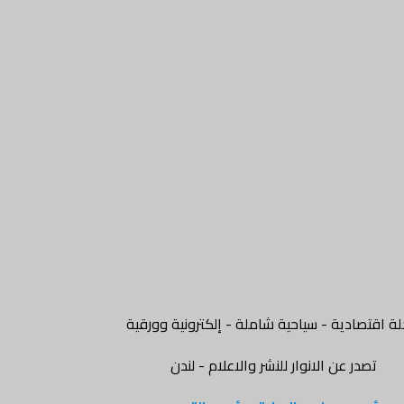
ة اقتصادية - سياحية شاملة - إلكترونية وورقية
تصدر عن الانوار للنشر والاعلام - لندن