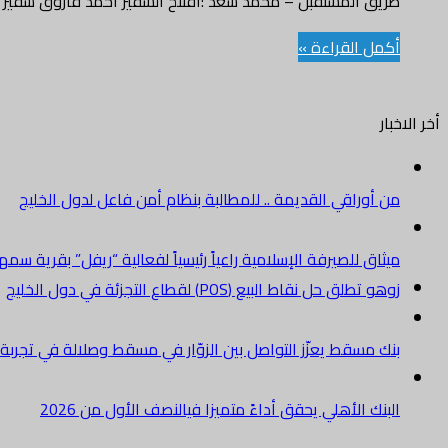
طريق المستقبل – محمد سعد :افتتح السفير احمد فاروق سفير
أكمل القراءة »
أخر الاخبار
من أوراقي القديمة .. للمطالبة بنظام أمن فاعل لدول الخليج
ميثاق للصيرفة الإسلامية راعياً رئيسياً لفعالية “ريفل” بقرية سم
زوهو تطلق حل نقاط البيع (POS) لقطاع التجزئة في دول الخليج
بنك مسقط يعزّز التواصل بين الزوّار في مسقط وصلالة في تجرب
البنك الأهلي يحقق أداءً متميزا فيالنصف الأول من 2026