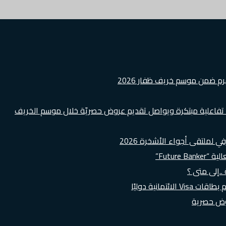
هرم ضمن موسم خريف ظفار 2026
ة تفاعلية مبتكرة ويواصل تقديم عروض حصريّة خلال موسم الخريف
لملتقى أجواء الأشخرة 2026
Futur”
..إلى متى ؟
روض حصرية