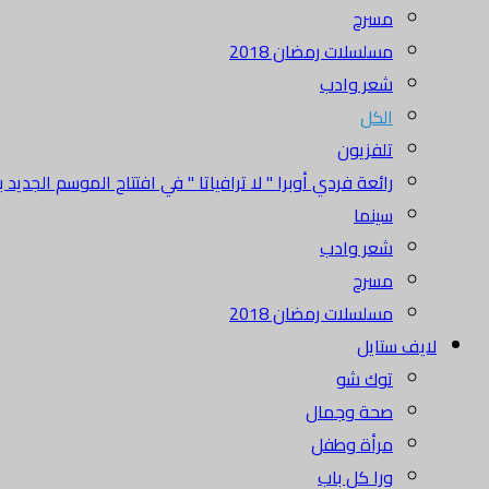
مسرح
مسلسلات رمضان 2018
شعر وادب
الكل
تلفزيون
رائعة فردي أوبرا " لا ترافياتا " في افتتاح الموسم الجديد بدا
سينما
شعر وادب
مسرح
مسلسلات رمضان 2018
لايف ستايل
توك شو
صحة وجمال
مرأة وطفل
ورا كل باب