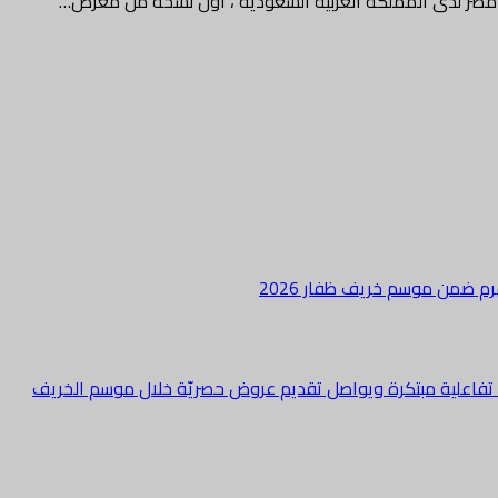
 مصر لدى المملكة العربية السعودية ، أول نسخة من معرض…
هرم ضمن موسم خريف ظفار 2026
ة تفاعلية مبتكرة ويواصل تقديم عروض حصريّة خلال موسم الخريف