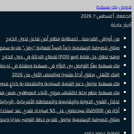
قروض بنك مسقط
الجمعة, أغسطس 7 2026
أخبار عاجلة
من أوراقي القديمة .. للمطالبة بنظام أمن فاعل لدول الخليج
ميثاق للصيرفة الإسلامية راعياً رئيسياً لفعالية “ريفل” بقرية سم
زوهو تطلق حل نقاط البيع (POS) لقطاع التجزئة في دول الخليج
بنك مسقط يعزّز التواصل بين الزوّار في مسقط وصلالة في تجرب
البنك الأهلي يحقق أداءً متميزا فيالنصف الأول من 2026
بنك مسقط يواصل دعم التنمية السياحية والاقتصادية كراعٍ مصرفي 
بنك مسقط ينظم رحلة اكتشاف مهني لأبناء الموظفين ضمن فعالية “e Banker
تخاذل القوى الدولية والإقليمية والمماطلة الأمريكية -الإيرانية 
أكثر من 5000فائز سيحصلون على 5% استرداد نقدي عند استخدام بطاقات Visa الائتمانية دوليًا
ميثاق للصيرفة الإسلامية يواصل تقديم خطة التوفير بمزايا وع
إضافة عمود جانبي