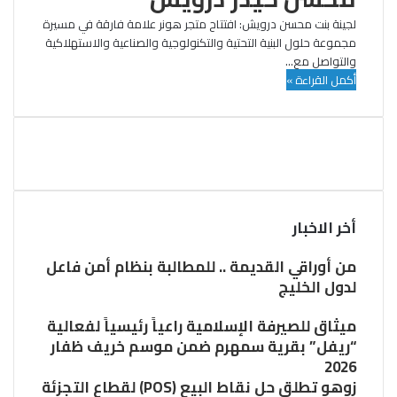
لجينة بنت محسن درويش: افتتاح متجر هونر علامة فارقة في مسيرة
مجموعة حلول البنية التحتية والتكنولوجية والصناعية والاستهلاكية
والتواصل مع…
أكمل القراءة »
أخر الاخبار
من أوراقي القديمة .. للمطالبة بنظام أمن فاعل
لدول الخليج
ميثاق للصيرفة الإسلامية راعياً رئيسياً لفعالية
“ريفل” بقرية سمهرم ضمن موسم خريف ظفار
2026
زوهو تطلق حل نقاط البيع (POS) لقطاع التجزئة