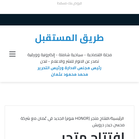
قروض بنك مسقط
طريق المستقبل
القائ
مجلة اقتصادية - سياحية شاملة - إلكترونية وورقية
تصدر عن الانوار للنشر والاعلام - لندن
رئيس مجلس الادارة ورئيس التحرير
محمد محمود عثمان
الرئيسية
/
افتتاح متجر (HONOR هونر) الجديد في عُمان مع شركة
محسن حيدر درويش
افتتاح متجر