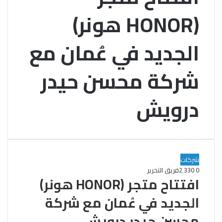
(HONOR هونر)
الجديد في عُمان مع
شركة محسن حيدر
درويش
شركات
0
2٬330
فريق التحرير
افتتاح متجر (HONOR هونر)
الجديد في عُمان مع شركة
محسن حيدر درويش