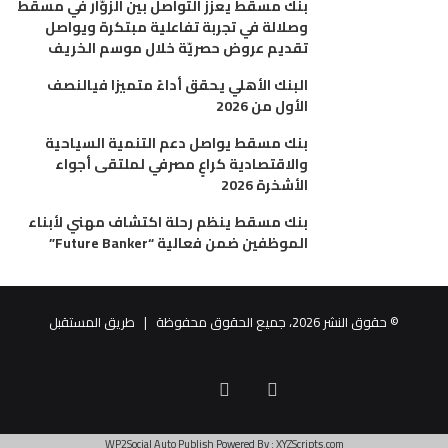
بنك مسقط يعزّز التواصل بين الزوّار في مسقط
وصلالة في تجربة تفاعلية مبتكرة ويواصل
تقديم عروض حصريّة خلال موسم الخريف
البنك الأهلي يحقق أداءً متميزا فيالنصف
الأول من 2026
بنك مسقط يواصل دعم التنمية السياحية
والاقتصادية كراعٍ مصرفي لملتقى أجواء
الأشخرة 2026
بنك مسقط ينظم رحلة اكتشاف مهني لأبناء
الموظفين ضمن فعالية “Future Banker”
© حقوق النشر 2026، جميع الحقوق محفوظة |
طريق المستقبل
البريد
فيسبوك
تويتر
الالكتروني
WP2Social Auto Publish
Powered By :
XYZScripts.com