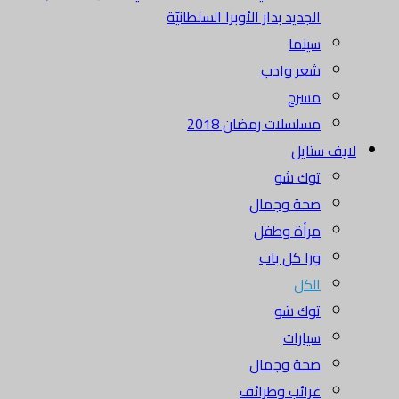
الجديد بدار الأوبرا السلطانيّة
سينما
شعر وادب
مسرح
مسلسلات رمضان 2018
لايف ستايل
توك شو
صحة وجمال
مرأة وطفل
ورا كل باب
الكل
توك شو
سيارات
صحة وجمال
غرائب وطرائف