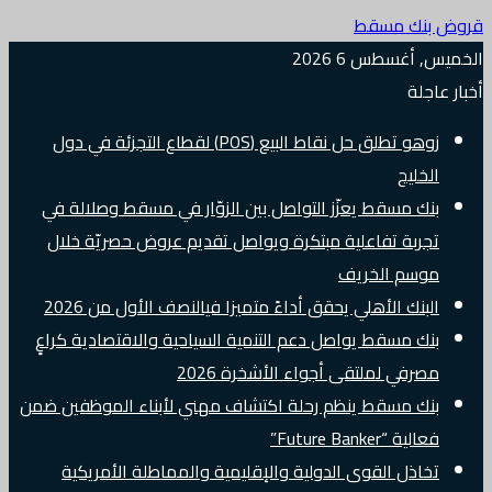
قروض بنك مسقط
الخميس, أغسطس 6 2026
أخبار عاجلة
زوهو تطلق حل نقاط البيع (POS) لقطاع التجزئة في دول
الخليج
بنك مسقط يعزّز التواصل بين الزوّار في مسقط وصلالة في
تجربة تفاعلية مبتكرة ويواصل تقديم عروض حصريّة خلال
موسم الخريف
البنك الأهلي يحقق أداءً متميزا فيالنصف الأول من 2026
بنك مسقط يواصل دعم التنمية السياحية والاقتصادية كراعٍ
مصرفي لملتقى أجواء الأشخرة 2026
بنك مسقط ينظم رحلة اكتشاف مهني لأبناء الموظفين ضمن
فعالية “Future Banker”
تخاذل القوى الدولية والإقليمية والمماطلة الأمريكية