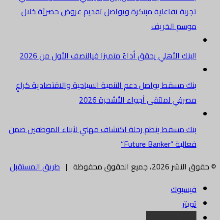
تجربة تفاعلية مبتكرة ويواصل تقديم عروض حصريّة خلال
موسم الخريف
البنك الأهلي يحقق أداءً متميزا فيالنصف الأول من 2026
بنك مسقط يواصل دعم التنمية السياحية والاقتصادية كراعٍ
مصرفي لملتقى أجواء الأشخرة 2026
بنك مسقط ينظم رحلة اكتشاف مهني لأبناء الموظفين ضمن
فعالية “Future Banker”
© حقوق النشر 2026، جميع الحقوق محفوظة |
طريق المستقبل
فيسبوك
تويتر
البريد الالكتروني