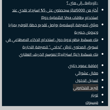
-الإيرانية ..إلى متى ؟
أكثر من 5000فائز سيحصلون على 5% استرداد نقدي عند
استخدام بطاقات Visa الائتمانية دوليًا
ميثاق للصيرفة الإسلامية يواصل تقديم خطة التوفير بمزايا
وعروض حصرية
بنك مسقط ينظم ندوة حول استخدام الذكاء الاصطناعي في
تسويق المحتوى لزبائن “نجاحي” للصيرفة التجارية
بنك مسقط راعيًا استراتيجيًا لموسم الخريف العقاري
إضافة عمود جانبي
مقال عشوائي
تسجيل الدخول
البريد الالكتروني
تويتر
فيسبوك