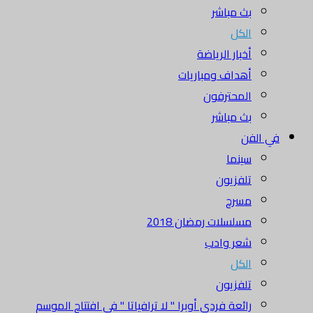
بث مباشر
الكل
أخبار الرياضة
أهداف ومباريات
المحترفون
بث مباشر
في الفن
سينما
تلفزيون
مسرح
مسلسلات رمضان 2018
شعر وادب
الكل
تلفزيون
رائعة فردي أوبرا " لا ترافياتا " في افتتاح الموسم