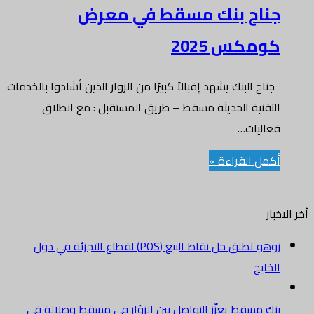
جناح بنك مسقط في معرض
كومكس 2025
جناح البنك يشهد إقبالاً كبيرًا من الزوار الذين أشادوا بالخدمات
التقنية الحديثة مسقط – طريق المستقبل : مع انطلاق
فعاليات…
أكمل القراءة »
أخر الاخبار
زوهو تطلق حل نقاط البيع (POS) لقطاع التجزئة في دول
الخليج
بنك مسقط يعزّز التواصل بين الزوّار في مسقط وصلالة في