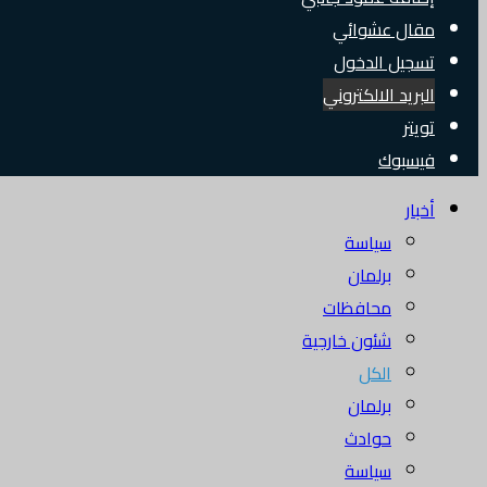
مقال عشوائي
تسجيل الدخول
البريد الالكتروني
تويتر
فيسبوك
أخبار
سياسة
برلمان
محافظات
شئون خارجية
الكل
برلمان
حوادث
سياسة