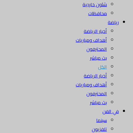
شئون خارجية
محافظات
رياضة
أخبار الرياضة
أهداف ومباريات
المحترفون
بث مباشر
الكل
أخبار الرياضة
أهداف ومباريات
المحترفون
بث مباشر
في الفن
سينما
تلفزيون