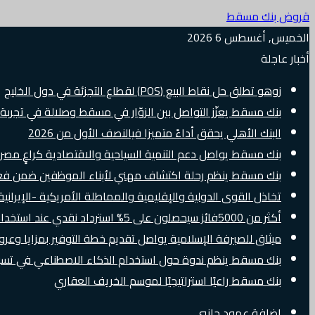
قروض بنك مسقط
الخميس, أغسطس 6 2026
أخبار عاجلة
زوهو تطلق حل نقاط البيع (POS) لقطاع التجزئة في دول الخليج
بنك مسقط يعزّز التواصل بين الزوّار في مسقط وصلالة في تجرب
البنك الأهلي يحقق أداءً متميزا فيالنصف الأول من 2026
بنك مسقط يواصل دعم التنمية السياحية والاقتصادية كراعٍ مصرفي 
بنك مسقط ينظم رحلة اكتشاف مهني لأبناء الموظفين ضمن فعالية “e Banker
تخاذل القوى الدولية والإقليمية والمماطلة الأمريكية -الإيرانية 
أكثر من 5000فائز سيحصلون على 5% استرداد نقدي عند استخدام بطاقات Visa الائتمانية دوليًا
ميثاق للصيرفة الإسلامية يواصل تقديم خطة التوفير بمزايا وع
بنك مسقط ينظم ندوة حول استخدام الذكاء الاصطناعي في تسويق
بنك مسقط راعيًا استراتيجيًا لموسم الخريف العقاري
إضافة عمود جانبي