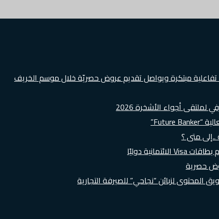
ة تفاعلية مبتكرة ويواصل تقديم عروض حصريّة خلال موسم الخريف
لملتقى أجواء الأشخرة 2026
Futur”
..إلى متى ؟
روض حصرية
 المحتوى لزبائن “نجاحي” للصيرفة التجارية