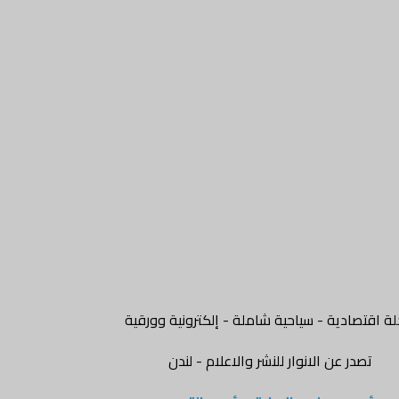
ة اقتصادية - سياحية شاملة - إلكترونية وورقية
تصدر عن الانوار للنشر والاعلام - لندن