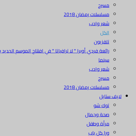
مسرح
مسلسلات رمضان 2018
شعر وادب
الكل
تلفزيون
رائعة فردي أوبرا " لا ترافياتا " في افتتاح الموسم الجديد بدا
سينما
شعر وادب
مسرح
مسلسلات رمضان 2018
لايف ستايل
توك شو
صحة وجمال
مرأة وطفل
ورا كل باب