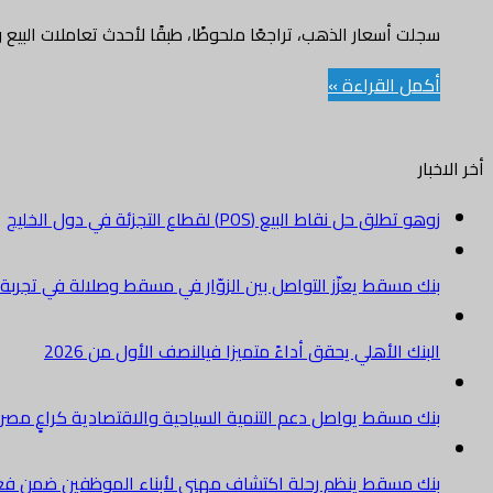
سجلت أسعار الذهب، تراجعًا ملحوظًا، طبقًا لأحدث تعاملات البي
أكمل القراءة »
أخر الاخبار
زوهو تطلق حل نقاط البيع (POS) لقطاع التجزئة في دول الخليج
بنك مسقط يعزّز التواصل بين الزوّار في مسقط وصلالة في تجرب
البنك الأهلي يحقق أداءً متميزا فيالنصف الأول من 2026
بنك مسقط يواصل دعم التنمية السياحية والاقتصادية كراعٍ مصرفي 
بنك مسقط ينظم رحلة اكتشاف مهني لأبناء الموظفين ضمن فعالية “e Banker