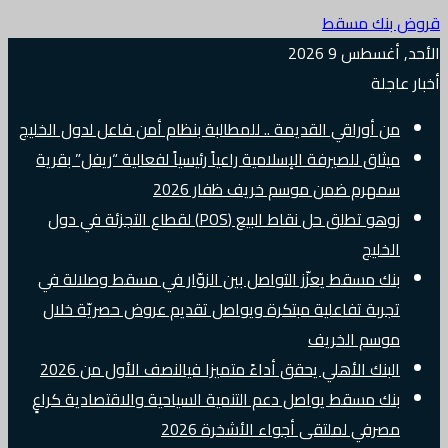
قروض بنك مسقط
الأحد, أغسطس 9 2026
أخبار عاجلة
من أوراقي القديمة .. للمطالبة بنظام أمن فاعل لدول الخليج
ميثاق للصيرفة الإسلامية راعياً رئيسياً لفعالية “ريفل” بقرية
سمهرم ضمن موسم خريف ظفار 2026
زوهو تطلق حل نقاط البيع (POS) لقطاع التجزئة في دول
الخليج
بنك مسقط يعزّز التواصل بين الزوّار في مسقط وصلالة في
تجربة تفاعلية مبتكرة ويواصل تقديم عروض حصريّة خلال
موسم الخريف
البنك الأهلي يحقق أداءً متميزا فيالنصف الأول من 2026
بنك مسقط يواصل دعم التنمية السياحية والاقتصادية كراعٍ
مصرفي لملتقى أجواء الأشخرة 2026