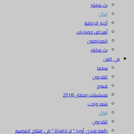
بث مباشر
الكل
أخبار الرياضة
أهداف ومباريات
المحترفون
بث مباشر
في الفن
سينما
تلفزيون
مسرح
مسلسلات رمضان 2018
شعر وادب
الكل
تلفزيون
رائعة فردي أوبرا " لا ترافياتا " في افتتاح الموسم