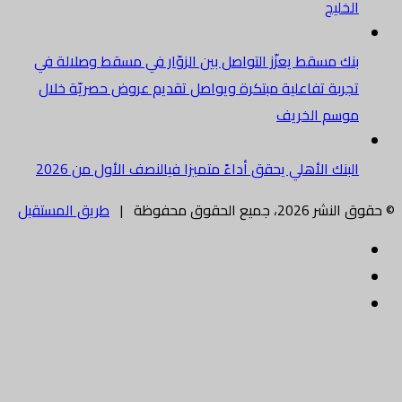
الخليج
بنك مسقط يعزّز التواصل بين الزوّار في مسقط وصلالة في
تجربة تفاعلية مبتكرة ويواصل تقديم عروض حصريّة خلال
موسم الخريف
البنك الأهلي يحقق أداءً متميزا فيالنصف الأول من 2026
© حقوق النشر 2026، جميع الحقوق محفوظة |
طريق المستقبل
فيسبوك
تويتر
البريد
الالكتروني
زر
الذهاب
إلى