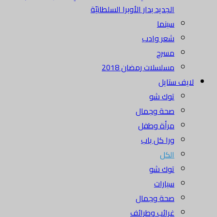
الجديد بدار الأوبرا السلطانيّة
سينما
شعر وادب
مسرح
مسلسلات رمضان 2018
لايف ستايل
توك شو
صحة وجمال
مرأة وطفل
ورا كل باب
الكل
توك شو
سيارات
صحة وجمال
غرائب وطرائف