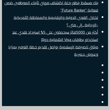
بنك مسقط ينظم رحلة اكتشاف مهني لأبناء الموظفين ضمن
فعالية “Future Banker”
تخاذل القوى الدولية والإقليمية والمماطلة الأمريكية
-الإيرانية ..إلى متى ؟
أكثر من 5000فائز سيحصلون على 5% استرداد نقدي عند
استخدام بطاقات Visa الائتمانية دوليًا
ميثاق للصيرفة الإسلامية يواصل تقديم خطة التوفير بمزايا
وعروض حصرية
إضافة
مقال
عمود
جانبي
تسجيل
عشوائي
البريد
الدخول
تويتر
الالكتروني
فيسبوك