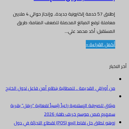
إطلاق 57 خدمة إلكترونية جديدة.. وإنجاز حوالي 4 ملايين
معاملة ترفع المبالغ المحصلة للضعف المنامة: طريق
المستقبل: أكد محمد علي…
أكمل القراءة »
أخر الاخبار
من أوراقي القديمة .. للمطالبة بنظام أمن فاعل لدول الخليج
ميثاق للصيرفة الإسلامية راعياً رئيسياً لفعالية “ريفل” بقرية
سمهرم ضمن موسم خريف ظفار 2026
زوهو تطلق حل نقاط البيع (POS) لقطاع التجزئة في دول