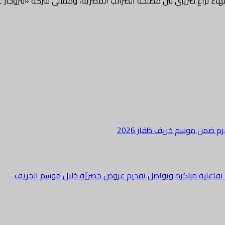
نهاء نزاع ضريبي بين مصلحة الضرائب المصرية، وممثلى شركة «بتروجاز
هرم ضمن موسم خريف ظفار 2026
ة تفاعلية مبتكرة ويواصل تقديم عروض حصريّة خلال موسم الخريف