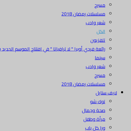
مسرح
مسلسلات رمضان 2018
شعر وادب
الكل
تلفزيون
رائعة فردي أوبرا " لا ترافياتا " في افتتاح الموسم الجديد بدا
سينما
شعر وادب
مسرح
مسلسلات رمضان 2018
لايف ستايل
توك شو
صحة وجمال
مرأة وطفل
ورا كل باب