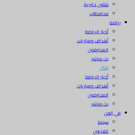
شئون خارجية
محافظات
رياضة
أخبار الرياضة
أهداف ومباريات
المحترفون
بث مباشر
الكل
أخبار الرياضة
أهداف ومباريات
المحترفون
بث مباشر
في الفن
سينما
تلفزيون