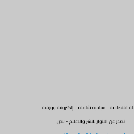
ة اقتصادية - سياحية شاملة - إلكترونية وورقية
تصدر عن الانوار للنشر والاعلام - لندن