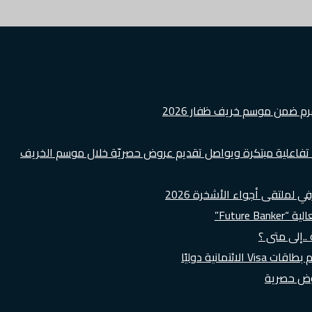
هرم ضمن موسم خريف ظفار 2026
ة تفاعلية مبتكرة ويواصل تقديم عروض حصريّة خلال موسم الخريف
لملتقى أجواء الأشخرة 2026
Futur”
..إلى متى ؟
روض حصرية