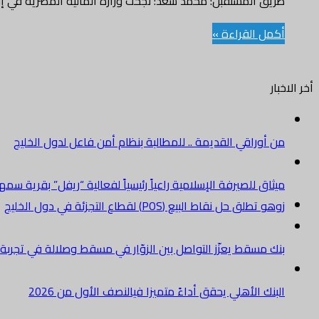
طريق المستقبل: محمد سعد: نجحت وزارة المالية المصرية في إ
أكمل القراءة »
أخر الاخبار
من أوراقي القديمة .. للمطالبة بنظام أمن فاعل لدول الخليج
ميثاق للصيرفة الإسلامية راعياً رئيسياً لفعالية “ريفل” بقرية سم
زوهو تطلق حل نقاط البيع (POS) لقطاع التجزئة في دول الخليج
بنك مسقط يعزّز التواصل بين الزوّار في مسقط وصلالة في تجرب
البنك الأهلي يحقق أداءً متميزا فيالنصف الأول من 2026