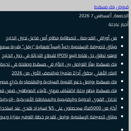
قروض بنك مسقط
الجمعة, أغسطس 7 2026
أخبار عاجلة
من أوراقي القديمة .. للمطالبة بنظام أمن فاعل لدول الخليج
ميثاق للصيرفة الإسلامية راعياً رئيسياً لفعالية “ريفل” بقرية سم
زوهو تطلق حل نقاط البيع (POS) لقطاع التجزئة في دول الخليج
بنك مسقط يعزّز التواصل بين الزوّار في مسقط وصلالة في تجرب
البنك الأهلي يحقق أداءً متميزا فيالنصف الأول من 2026
بنك مسقط يواصل دعم التنمية السياحية والاقتصادية كراعٍ مصرفي 
بنك مسقط ينظم رحلة اكتشاف مهني لأبناء الموظفين ضمن فعالية “e Banker
تخاذل القوى الدولية والإقليمية والمماطلة الأمريكية -الإيرانية 
أكثر من 5000فائز سيحصلون على 5% استرداد نقدي عند استخدام بطاقات Visa الائتمانية دوليًا
ميثاق للصيرفة الإسلامية يواصل تقديم خطة التوفير بمزايا وع
إضافة