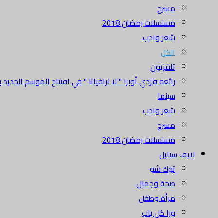
مسرح
مسلسلات رمضان 2018
شعر وادب
الكل
تلفزيون
رائعة فردي أوبرا " لا ترافياتا " في افتتاح الموسم الجديد بدا
سينما
شعر وادب
مسرح
مسلسلات رمضان 2018
لايف ستايل
توك شو
صحة وجمال
مرأة وطفل
ورا كل باب