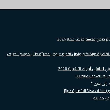
هرم ضمن موسم خريف ظفار 2026
ة تفاعلية مبتكرة ويواصل تقديم عروض حصريّة خلال موسم الخريف
لملتقى أجواء الأشخرة 2026
Futur”
..إلى متى ؟
روض حصرية