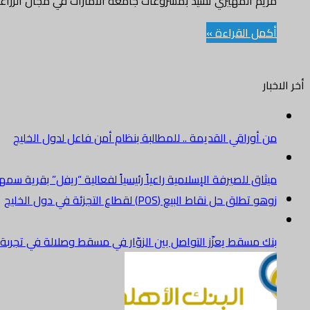
مريم المهيري تشيد بمشروعات جامعة الامارات في مجال الزراع
أكمل القراءة »
أخر الاخبار
من أوراقي القديمة .. للمطالبة بنظام أمن فاعل لدول الخليج
ميثاق للصيرفة الإسلامية راعياً رئيسياً لفعالية “ريفل” بقرية سم
زوهو تطلق حل نقاط البيع (POS) لقطاع التجزئة في دول الخليج
بنك مسقط يعزّز التواصل بين الزوّار في مسقط وصلالة في تجرب