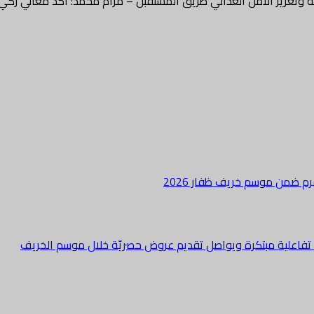
ة وتعزيز الأمن الغذائي طريق المستقبل – مرام محمد: أكد معالي زكي
هرم ضمن موسم خريف ظفار 2026
ة تفاعلية مبتكرة ويواصل تقديم عروض حصريّة خلال موسم الخريف