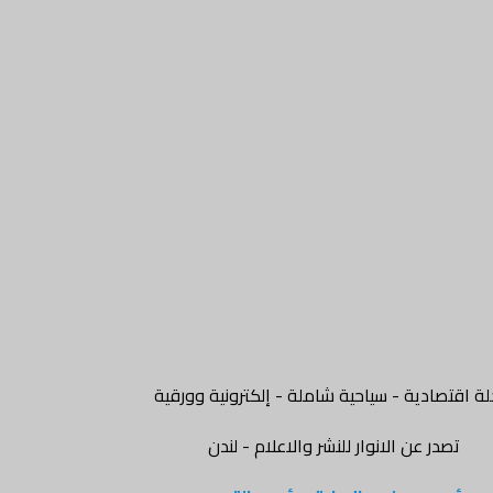
ة اقتصادية - سياحية شاملة - إلكترونية وورقية
تصدر عن الانوار للنشر والاعلام - لندن