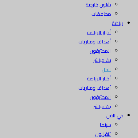
شئون خارجية
محافظات
رياضة
أخبار الرياضة
أهداف ومباريات
المحترفون
بث مباشر
الكل
أخبار الرياضة
أهداف ومباريات
المحترفون
بث مباشر
في الفن
سينما
تلفزيون