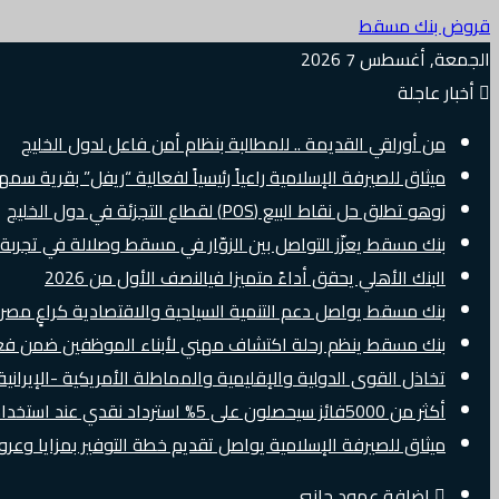
قروض بنك مسقط
الجمعة, أغسطس 7 2026
أخبار عاجلة
من أوراقي القديمة .. للمطالبة بنظام أمن فاعل لدول الخليج
ميثاق للصيرفة الإسلامية راعياً رئيسياً لفعالية “ريفل” بقرية سم
زوهو تطلق حل نقاط البيع (POS) لقطاع التجزئة في دول الخليج
بنك مسقط يعزّز التواصل بين الزوّار في مسقط وصلالة في تجرب
البنك الأهلي يحقق أداءً متميزا فيالنصف الأول من 2026
بنك مسقط يواصل دعم التنمية السياحية والاقتصادية كراعٍ مصرفي 
بنك مسقط ينظم رحلة اكتشاف مهني لأبناء الموظفين ضمن فعالية “e Banker
تخاذل القوى الدولية والإقليمية والمماطلة الأمريكية -الإيرانية 
أكثر من 5000فائز سيحصلون على 5% استرداد نقدي عند استخدام بطاقات Visa الائتمانية دوليًا
ميثاق للصيرفة الإسلامية يواصل تقديم خطة التوفير بمزايا وع
إضافة عمود جانبي