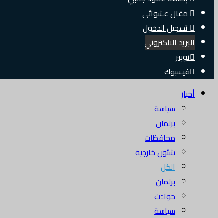
مقال عشوائي
تسجيل الدخول
البريد الالكتروني
تويتر
فيسبوك
أخبار
سياسة
برلمان
محافظات
شئون خارجية
الكل
برلمان
حوادث
سياسة