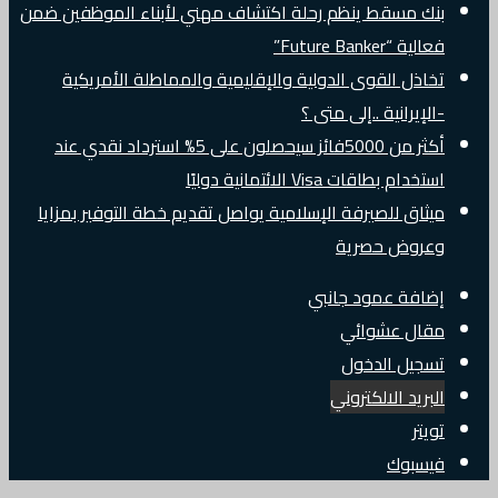
بنك مسقط ينظم رحلة اكتشاف مهني لأبناء الموظفين ضمن
فعالية “Future Banker”
تخاذل القوى الدولية والإقليمية والمماطلة الأمريكية
-الإيرانية ..إلى متى ؟
أكثر من 5000فائز سيحصلون على 5% استرداد نقدي عند
استخدام بطاقات Visa الائتمانية دوليًا
ميثاق للصيرفة الإسلامية يواصل تقديم خطة التوفير بمزايا
وعروض حصرية
إضافة عمود جانبي
مقال عشوائي
تسجيل الدخول
البريد الالكتروني
تويتر
فيسبوك