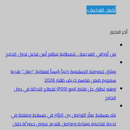
أكمل القراءة »
أخر الاخبار
من أوراقي القديمة .. للمطالبة بنظام أمن فاعل لدول الخليج
ميثاق للصيرفة الإسلامية راعياً رئيسياً لفعالية “ريفل” بقرية
سمهرم ضمن موسم خريف ظفار 2026
زوهو تطلق حل نقاط البيع (POS) لقطاع التجزئة في دول
الخليج
بنك مسقط يعزّز التواصل بين الزوّار في مسقط وصلالة في
تجربة تفاعلية مبتكرة ويواصل تقديم عروض حصريّة خلال