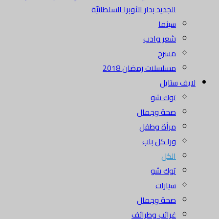
الجديد بدار الأوبرا السلطانيّة
سينما
شعر وادب
مسرح
مسلسلات رمضان 2018
لايف ستايل
توك شو
صحة وجمال
مرأة وطفل
ورا كل باب
الكل
توك شو
سيارات
صحة وجمال
غرائب وطرائف