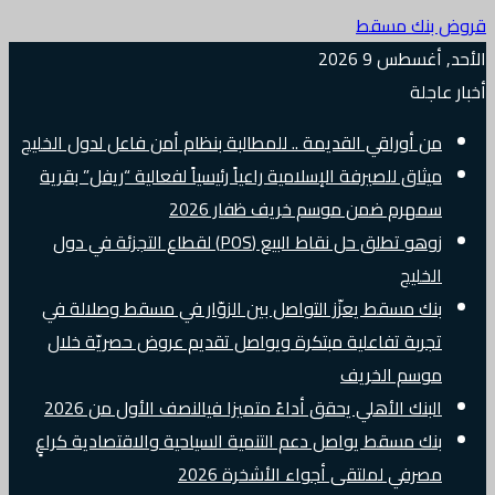
قروض بنك مسقط
الأحد, أغسطس 9 2026
أخبار عاجلة
من أوراقي القديمة .. للمطالبة بنظام أمن فاعل لدول الخليج
ميثاق للصيرفة الإسلامية راعياً رئيسياً لفعالية “ريفل” بقرية
سمهرم ضمن موسم خريف ظفار 2026
زوهو تطلق حل نقاط البيع (POS) لقطاع التجزئة في دول
الخليج
بنك مسقط يعزّز التواصل بين الزوّار في مسقط وصلالة في
تجربة تفاعلية مبتكرة ويواصل تقديم عروض حصريّة خلال
موسم الخريف
البنك الأهلي يحقق أداءً متميزا فيالنصف الأول من 2026
بنك مسقط يواصل دعم التنمية السياحية والاقتصادية كراعٍ
مصرفي لملتقى أجواء الأشخرة 2026