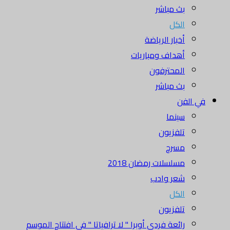
بث مباشر
الكل
أخبار الرياضة
أهداف ومباريات
المحترفون
بث مباشر
في الفن
سينما
تلفزيون
مسرح
مسلسلات رمضان 2018
شعر وادب
الكل
تلفزيون
رائعة فردي أوبرا " لا ترافياتا " في افتتاح الموسم