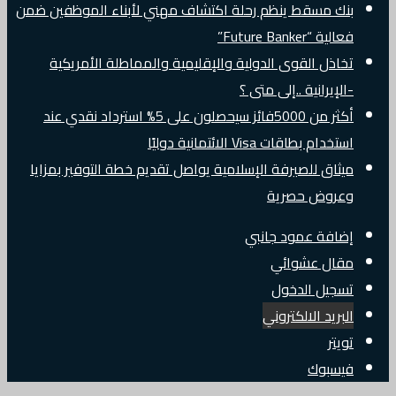
بنك مسقط ينظم رحلة اكتشاف مهني لأبناء الموظفين ضمن
فعالية “Future Banker”
تخاذل القوى الدولية والإقليمية والمماطلة الأمريكية
-الإيرانية ..إلى متى ؟
أكثر من 5000فائز سيحصلون على 5% استرداد نقدي عند
استخدام بطاقات Visa الائتمانية دوليًا
ميثاق للصيرفة الإسلامية يواصل تقديم خطة التوفير بمزايا
وعروض حصرية
إضافة عمود جانبي
مقال عشوائي
تسجيل الدخول
البريد الالكتروني
تويتر
فيسبوك