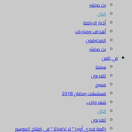
بث مباشر
الكل
أخبار الرياضة
أهداف ومباريات
المحترفون
بث مباشر
في الفن
سينما
تلفزيون
مسرح
مسلسلات رمضان 2018
شعر وادب
الكل
تلفزيون
رائعة فردي أوبرا " لا ترافياتا " في افتتاح الموسم