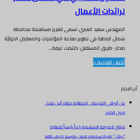
لرائدات الأعمال
المهندس سعيد العبري: نسعى لتعزيز مساهمة محافظة
شمال الباطنة في تطوير صناعة المؤتمرات والمعارض الدوليّة
صحار- طريق المستقبل: كشفت غرفة…
أكمل القراءة »
أخر الاخبار
من أوراقي القديمة .. للمطالبة بنظام أمن فاعل
لدول الخليج
ميثاق للصيرفة الإسلامية راعياً رئيسياً لفعالية
“ريفل” بقرية سمهرم ضمن موسم خريف ظفار