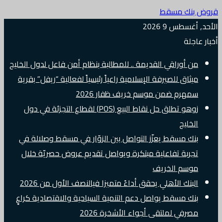
قروض بنك مسقط
الأحد, أغسطس 9 2026
أخبار عاجلة
من أوراقي القديمة .. للمطالبة بنظام أمن فاعل لدول الخليج
ميثاق للصيرفة الإسلامية راعياً رئيسياً لفعالية “ريفل” بقرية
سمهرم ضمن موسم خريف ظفار 2026
زوهو تطلق حل نقاط البيع (POS) لقطاع التجزئة في دول
الخليج
بنك مسقط يعزّز التواصل بين الزوّار في مسقط وصلالة في
تجربة تفاعلية مبتكرة ويواصل تقديم عروض حصريّة خلال
موسم الخريف
البنك الأهلي يحقق أداءً متميزا فيالنصف الأول من 2026
بنك مسقط يواصل دعم التنمية السياحية والاقتصادية كراعٍ
مصرفي لملتقى أجواء الأشخرة 2026