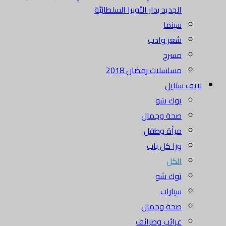
الجديد بدار الأوبرا السلطانيّة
سينما
شعر وادب
مسرح
مسلسلات رمضان 2018
لايف ستايل
توك شو
صحة وجمال
مرأة وطفل
ورا كل باب
الكل
توك شو
سيارات
صحة وجمال
غرائب وطرائف