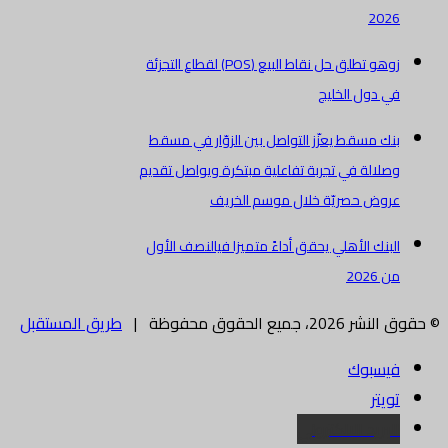
2026
زوهو تطلق حل نقاط البيع (POS) لقطاع التجزئة
في دول الخليج
بنك مسقط يعزّز التواصل بين الزوّار في مسقط
وصلالة في تجربة تفاعلية مبتكرة ويواصل تقديم
عروض حصريّة خلال موسم الخريف
البنك الأهلي يحقق أداءً متميزا فيالنصف الأول
من 2026
© حقوق النشر 2026، جميع الحقوق محفوظة |
طريق المستقبل
فيسبوك
تويتر
البريد الالكتروني