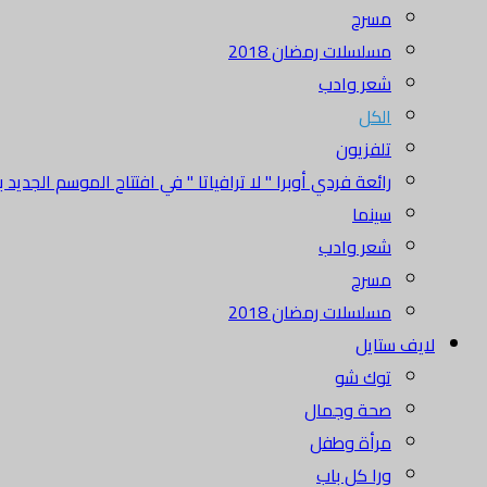
مسرح
مسلسلات رمضان 2018
شعر وادب
الكل
تلفزيون
رائعة فردي أوبرا " لا ترافياتا " في افتتاح الموسم الجديد بدا
سينما
شعر وادب
مسرح
مسلسلات رمضان 2018
لايف ستايل
توك شو
صحة وجمال
مرأة وطفل
ورا كل باب