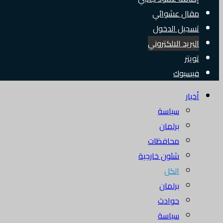
مقال عشوائي
تسجيل الدخول
البريد الالكتروني
تويتر
فيسبوك
أخبار
سياسة
برلمان
محافظات
شئون خارجية
الكل
برلمان
حوادث
سياسة