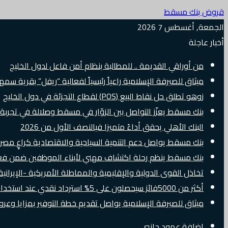
قروض بنك مسقط
الجمعة, أغسطس 7 2026
أخبار عاجلة
من أوراقي القديمة .. للمطالبة بنظام أمن فاعل لدول الخليج
ميثاق للصيرفة الإسلامية راعياً رئيسياً لفعالية “ريفل” بقرية سم
زوهو تطلق حل نقاط البيع (POS) لقطاع التجزئة في دول الخليج
بنك مسقط يعزّز التواصل بين الزوّار في مسقط وصلالة في تجرب
البنك الأهلي يحقق أداءً متميزا فيالنصف الأول من 2026
بنك مسقط يواصل دعم التنمية السياحية والاقتصادية كراعٍ مصرفي 
بنك مسقط ينظم رحلة اكتشاف مهني لأبناء الموظفين ضمن فعالية “e Banker
تخاذل القوى الدولية والإقليمية والمماطلة الأمريكية -الإيرانية 
أكثر من 5000فائز سيحصلون على 5% استرداد نقدي عند استخدام بطاقات Visa الائتمانية دوليًا
ميثاق للصيرفة الإسلامية يواصل تقديم خطة التوفير بمزايا وع
إضافة عمود جانبي