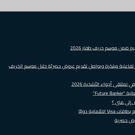
هرم ضمن موسم خريف ظفار 2026
ة تفاعلية مبتكرة ويواصل تقديم عروض حصريّة خلال موسم الخريف
لملتقى أجواء الأشخرة 2026
Futur”
..إلى متى ؟
روض حصرية