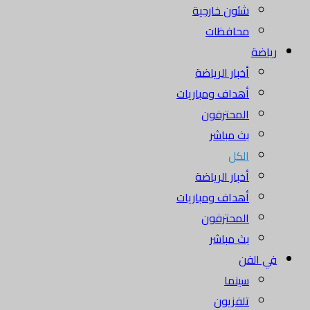
شئون خارجية
محافظات
رياضة
أخبار الرياضة
أهداف ومباريات
المحترفون
بث مباشر
الكل
أخبار الرياضة
أهداف ومباريات
المحترفون
بث مباشر
في الفن
سينما
تلفزيون