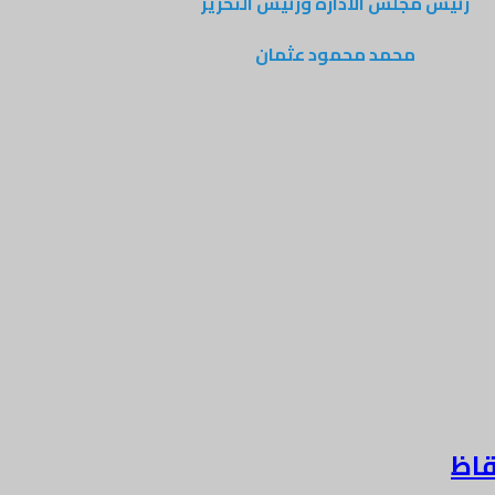
رئيس مجلس الادارة ورئيس التحرير
محمد محمود عثمان
قاظ