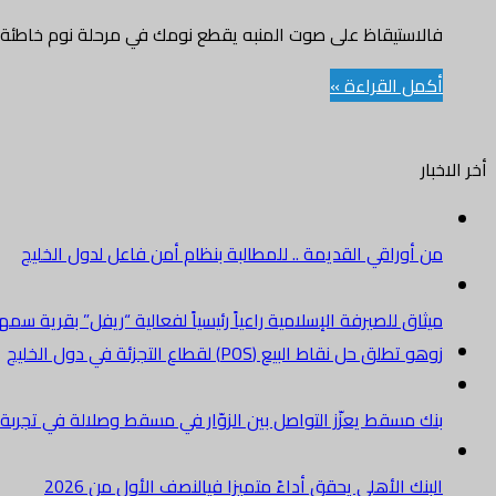
فالاستيقاظ على صوت المنبه يقطع نومك في مرحلة نوم خاطئة،
أكمل القراءة »
أخر الاخبار
من أوراقي القديمة .. للمطالبة بنظام أمن فاعل لدول الخليج
ميثاق للصيرفة الإسلامية راعياً رئيسياً لفعالية “ريفل” بقرية سم
زوهو تطلق حل نقاط البيع (POS) لقطاع التجزئة في دول الخليج
بنك مسقط يعزّز التواصل بين الزوّار في مسقط وصلالة في تجرب
البنك الأهلي يحقق أداءً متميزا فيالنصف الأول من 2026