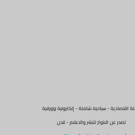
ة اقتصادية - سياحية شاملة - إلكترونية وورقية
تصدر عن الانوار للنشر والاعلام - لندن