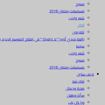
مسرح
مسلسلات رمضان 2018
شعر وادب
الكل
تلفزيون
رائعة فردي أوبرا " لا ترافياتا " في افتتاح الموسم الجديد بدا
سينما
شعر وادب
مسرح
مسلسلات رمضان 2018
لايف ستايل
توك شو
صحة وجمال
مرأة وطفل
ورا كل باب