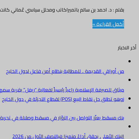
بقلم : د. احمد بن سالم باتميراكاتب ومحلل سياسي عُماني كانت
أكمل القراءة »
أخر الاخبار
من أوراقي القديمة .. للمطالبة بنظام أمن فاعل لدول الخليج
ميثاق للصيرفة الإسلامية راعياً رئيسياً لفعالية “ريفل” بقرية سم
زوهو تطلق حل نقاط البيع (POS) لقطاع التجزئة في دول الخليج
بنك مسقط يعزّز التواصل بين الزوّار في مسقط وصلالة في تجرب
البنك الأهلي يحقق أداءً متميزا فيالنصف الأول من 2026