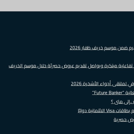
هرم ضمن موسم خريف ظفار 2026
ة تفاعلية مبتكرة ويواصل تقديم عروض حصريّة خلال موسم الخريف
لملتقى أجواء الأشخرة 2026
Futur”
..إلى متى ؟
روض حصرية