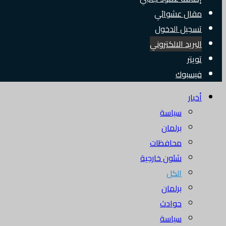
مقال عشوائي
تسجيل الدخول
البريد الالكتروني
تويتر
فيسبوك
أخبار
سياسة
برلمان
محافظات
شئون خارجية
الكل
برلمان
حوادث
سياسة