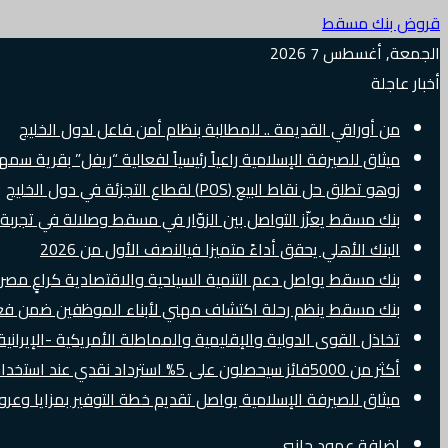
قروض بنك مسقط
الجمعة, أغسطس 7 2026
أخبار عاجلة
من أوراقي القديمة .. للمطالبة بنظام أمن فاعل لدول الخليج
ميثاق للصيرفة الإسلامية راعياً رئيسياً لفعالية “ريفل” بقرية سم
زوهو تطلق حل نقاط البيع (POS) لقطاع التجزئة في دول الخليج
بنك مسقط يعزّز التواصل بين الزوّار في مسقط وصلالة في تجرب
البنك الأهلي يحقق أداءً متميزا فيالنصف الأول من 2026
بنك مسقط يواصل دعم التنمية السياحية والاقتصادية كراعٍ مصرفي 
بنك مسقط ينظم رحلة اكتشاف مهني لأبناء الموظفين ضمن فعالية “e Banker
تخاذل القوى الدولية والإقليمية والمماطلة الأمريكية -الإيرانية 
أكثر من 5000فائز سيحصلون على 5% استرداد نقدي عند استخدام بطاقات Visa الائتمانية دوليًا
ميثاق للصيرفة الإسلامية يواصل تقديم خطة التوفير بمزايا وع
إضافة عمود جانبي