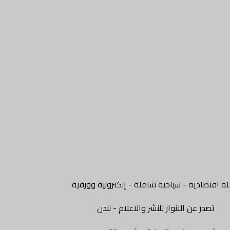
ة اقتصادية - سياحية شاملة - إلكترونية وورقية
تصدر عن الانوار للنشر والاعلام - لندن