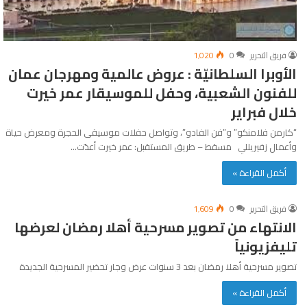
فريق التحرير
0
1٬020
الأوبرا السلطانيّة : عروض عالمية ومهرجان عمان
للفنون الشعبية، وحفل للموسيقار عمر خيرت
خلال فبراير
“كارمن فلامنكو” و”فن الفادو”، وتواصل حفلات موسيقى الحجرة ومعرض حياة
وأعمال زفيريللي مسقط – طريق المستقبل: عمر خيرت أعدّت…
أكمل القراءة »
فريق التحرير
0
1٬609
الانتهاء من تصوير مسرحية أهلا رمضان لعرضها
تليفزيونياً
تصوير مسرحية أهلا رمضان بعد 3 سنوات عرض وجار تحضير المسرحية الجديدة
أكمل القراءة »