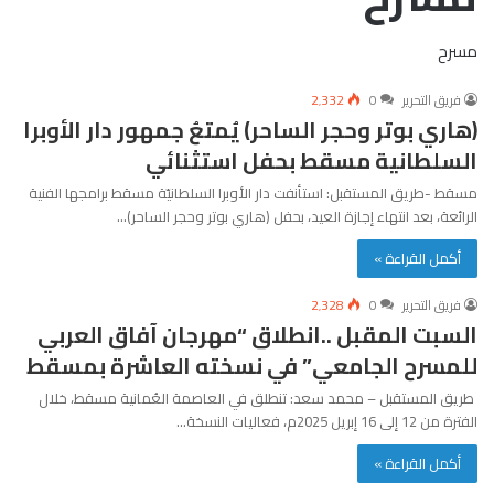
مسرح
فريق التحرير
0
2٬332
(هاري بوتر وحجر الساحر) يُمتعُ جمهور دار الأوبرا
السلطانية مسقط بحفل استثنائي
مسقط -طريق المستقبل: استأنفت دار الأوبرا السلطانيّة مسقط برامجها الفنية
الرائعة، بعد انتهاء إجازة العيد، بحفل (هاري بوتر وحجر الساحر)…
أكمل القراءة »
فريق التحرير
0
2٬328
السبت المقبل ..انطلاق “مهرجان آفاق العربي
للمسرح الجامعي” في نسخته العاشرة بمسقط
طريق المستقبل – محمد سعد: تنطلق في العاصمة العُمانية مسقط، خلال
الفترة من 12 إلى 16 إبريل 2025م، فعاليات النسخة…
أكمل القراءة »