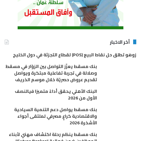
أخر الاخبار
زوهو تطلق حل نقاط البيع (POS) لقطاع التجزئة في دول الخليج
بنك مسقط يعزّز التواصل بين الزوّار في مسقط
وصلالة في تجربة تفاعلية مبتكرة ويواصل
تقديم عروض حصريّة خلال موسم الخريف
البنك الأهلي يحقق أداءً متميزا فيالنصف
الأول من 2026
بنك مسقط يواصل دعم التنمية السياحية
والاقتصادية كراعٍ مصرفي لملتقى أجواء
الأشخرة 2026
بنك مسقط ينظم رحلة اكتشاف مهني لأبناء
الموظفين ضمن فعالية “Future Banker”