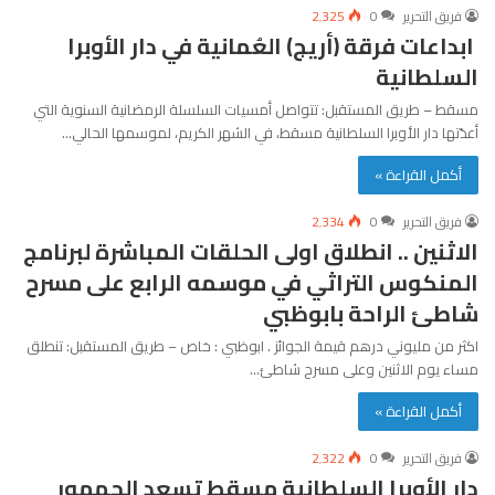
فريق التحرير
0
2٬325
ابداعات فرقة (أريج) العُمانية في دار الأوبرا
السلطانية
مسقط – طريق المستقبل: تتواصل أمسيات السلسلة الرمضانية السنوية التي
أعدّتها دار الأوبرا السلطانية مسقط، في الشهر الكريم، لموسمها الحالي…
أكمل القراءة »
فريق التحرير
0
2٬334
الاثنين .. انطلاق اولى الحلقات المباشرة لبرنامج
المنكوس التراثي في موسمه الرابع على مسرح
شاطئ الراحة بابوظبي
اكثر من مليوني درهم قيمة الجوائز . ابوظبي : خاص – طريق المستقبل: تنطلق
مساء يوم الاثنين وعلى مسرح شاطئ…
أكمل القراءة »
فريق التحرير
0
2٬322
دار الأوبرا السلطانية مسقط تسعد الجمهور