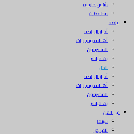
شئون خارجية
محافظات
رياضة
أخبار الرياضة
أهداف ومباريات
المحترفون
بث مباشر
الكل
أخبار الرياضة
أهداف ومباريات
المحترفون
بث مباشر
في الفن
سينما
تلفزيون