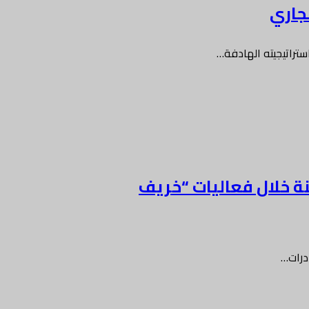
تراتيجيته الهادفة…
ة خلال فعاليات “خريف
درات…