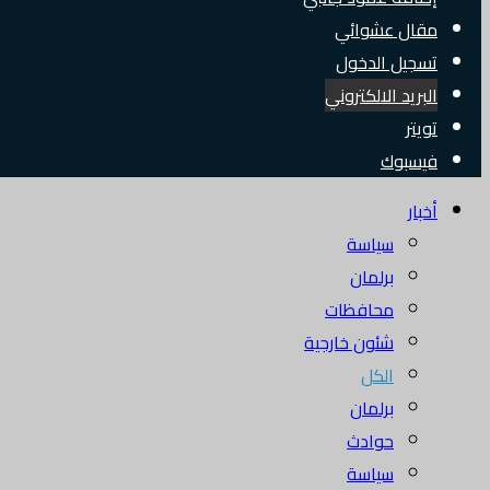
مقال عشوائي
تسجيل الدخول
البريد الالكتروني
تويتر
فيسبوك
أخبار
سياسة
برلمان
محافظات
شئون خارجية
الكل
برلمان
حوادث
سياسة