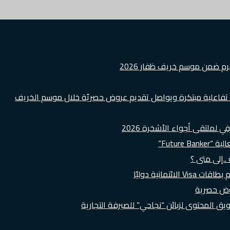
هرم ضمن موسم خريف ظفار 2026
ة تفاعلية مبتكرة ويواصل تقديم عروض حصريّة خلال موسم الخريف
لملتقى أجواء الأشخرة 2026
Futur”
..إلى متى ؟
روض حصرية
 المحتوى لزبائن “نجاحي” للصيرفة التجارية