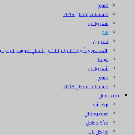
مسرح
مسلسلات رمضان 2018
شعر وادب
الكل
تلفزيون
رائعة فردي أوبرا " لا ترافياتا " في افتتاح الموسم الجديد بدا
سينما
شعر وادب
مسرح
مسلسلات رمضان 2018
لايف ستايل
توك شو
صحة وجمال
مرأة وطفل
ورا كل باب