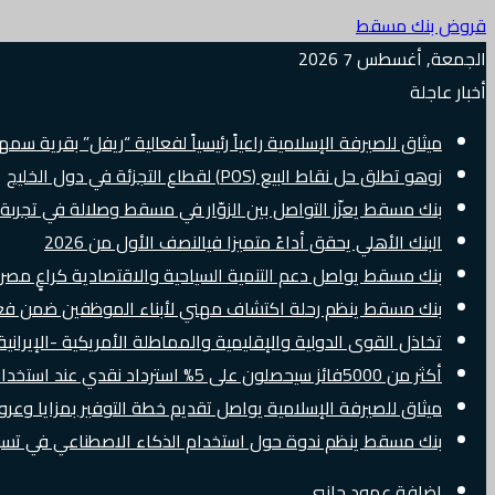
قروض بنك مسقط
الجمعة, أغسطس 7 2026
أخبار عاجلة
ميثاق للصيرفة الإسلامية راعياً رئيسياً لفعالية “ريفل” بقرية سم
زوهو تطلق حل نقاط البيع (POS) لقطاع التجزئة في دول الخليج
بنك مسقط يعزّز التواصل بين الزوّار في مسقط وصلالة في تجرب
البنك الأهلي يحقق أداءً متميزا فيالنصف الأول من 2026
بنك مسقط يواصل دعم التنمية السياحية والاقتصادية كراعٍ مصرفي 
بنك مسقط ينظم رحلة اكتشاف مهني لأبناء الموظفين ضمن فعالية “e Banker
تخاذل القوى الدولية والإقليمية والمماطلة الأمريكية -الإيرانية 
أكثر من 5000فائز سيحصلون على 5% استرداد نقدي عند استخدام بطاقات Visa الائتمانية دوليًا
ميثاق للصيرفة الإسلامية يواصل تقديم خطة التوفير بمزايا وع
بنك مسقط ينظم ندوة حول استخدام الذكاء الاصطناعي في تسويق
إضافة عمود جانبي