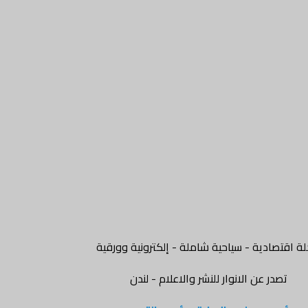
ة اقتصادية - سياحية شاملة - إلكترونية وورقية
تصدر عن الانوار للنشر والاعلام - لندن