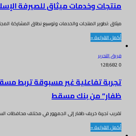
منتجات وخدمات ميثاق للصيرفة الإسلامية في غا
ميثاق :تطوير المنتجات والخدمات وتوسيع نطاق المشاركة المج
أكمل القراءة »
فريق التحرير
128٬682
0
تجربة تفاعلية غير مسبوقة تربط مسقط
ظفار” من بنك مسقط
تقريب تجربة خريف ظفار إلى الجمهور في مختلف محافظات الس
أكمل القراءة »