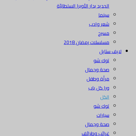
الجديد بدار الأوبرا السلطانيّة
سينما
شعر وادب
مسرح
مسلسلات رمضان 2018
لايف ستايل
توك شو
صحة وجمال
مرأة وطفل
ورا كل باب
الكل
توك شو
سيارات
صحة وجمال
غرائب وطرائف