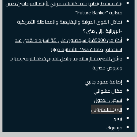
بنك مسقط ينظم رحلة اكتشاف مهني لأبناء الموظفين ضمن
فعالية “Future Banker”
تخاذل القوى الدولية والإقليمية والمماطلة الأمريكية
-الإيرانية ..إلى متى ؟
أكثر من 5000فائز سيحصلون على 5% استرداد نقدي عند
استخدام بطاقات Visa الائتمانية دوليًا
ميثاق للصيرفة الإسلامية يواصل تقديم خطة التوفير بمزايا
وعروض حصرية
إضافة عمود جانبي
مقال عشوائي
تسجيل الدخول
البريد الالكتروني
تويتر
فيسبوك