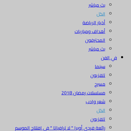
بث مباشر
الكل
أخبار الرياضة
أهداف ومباريات
المحترفون
بث مباشر
في الفن
سينما
تلفزيون
مسرح
مسلسلات رمضان 2018
شعر وادب
الكل
تلفزيون
رائعة فردي أوبرا " لا ترافياتا " في افتتاح الموسم