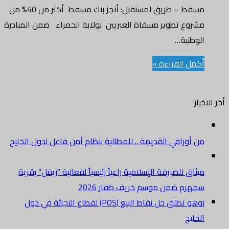
مسقط – طريق لمستقبل: أنجز بنك مسقط أكثر من 40% من
مشروع تطوير مسفاة العبريين بولاية الحمراء ضمن المبادرة
الوطنية…
أكمل القراءة »
أخر الاخبار
من أوراقي القديمة .. للمطالبة بنظام أمن فاعل لدول الخليج
ميثاق للصيرفة الإسلامية راعياً رئيسياً لفعالية “ريفل” بقرية
سمهرم ضمن موسم خريف ظفار 2026
زوهو تطلق حل نقاط البيع (POS) لقطاع التجزئة في دول
الخليج