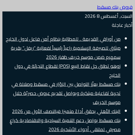
قروض بنك مسقط
السبت, أغسطس 8 2026
أخبار عاجلة
من أوراقي القديمة .. للمطالبة بنظام أمن فاعل لدول الخليج
ميثاق للصيرفة الإسلامية راعياً رئيسياً لفعالية “ريفل” بقرية
سمهرم ضمن موسم خريف ظفار 2026
زوهو تطلق حل نقاط البيع (POS) لقطاع التجزئة في دول
الخليج
بنك مسقط يعزّز التواصل بين الزوّار في مسقط وصلالة في
تجربة تفاعلية مبتكرة ويواصل تقديم عروض حصريّة خلال
موسم الخريف
البنك الأهلي يحقق أداءً متميزا فيالنصف الأول من 2026
بنك مسقط يواصل دعم التنمية السياحية والاقتصادية كراعٍ
مصرفي لملتقى أجواء الأشخرة 2026